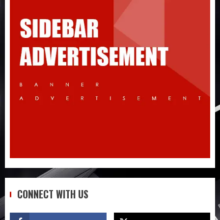
Đừng nhập hàng Taobao nếu bạn chưa
biết 5 điều này!
3
Quy trình từ lúc bấm mua trên Taobao
cho đến khi hàng về tận tay
4
Không biết tiếng Trung có tự đặt hàng
Trung Quốc được không?
5
CONNECT WITH US