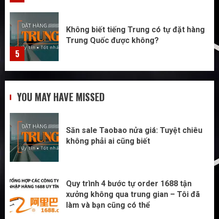
Không biết tiếng Trung có tự đặt hàng
Trung Quốc được không?
5
Săn sale Taobao nửa giá: Tuyệt chiêu
không phải ai cũng biết
YOU MAY HAVE MISSED
1
Săn sale Taobao nửa giá: Tuyệt chiêu
Quy trình 4 bước tự order 1688 tận
không phải ai cũng biết
xưởng không qua trung gian – Tôi đã
làm và bạn cũng có thể
2
Quy trình 4 bước tự order 1688 tận
xưởng không qua trung gian – Tôi đã
Đừng nhập hàng Taobao nếu bạn chưa
làm và bạn cũng có thể
biết 5 điều này!