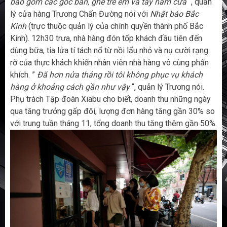
bao gồm các góc bàn, ghế trẻ em và tay nắm cửa
“, quản
lý cửa hàng Trương Chấn Đường nói với
Nhật báo Bắc
Kinh
(trực thuộc quản lý của chính quyền thành phố Bắc
Kinh). 12h30 trưa, nhà hàng đón tốp khách đầu tiên đến
dùng bữa, tia lửa tí tách nổ từ nồi lẩu nhỏ và nụ cười rạng
rỡ của thực khách khiến nhân viên nhà hàng vô cùng phấn
khích. ”
Đã hơn nửa tháng rồi tôi không phục vụ khách
hàng ở khoảng cách gần như vậy
“, quản lý Trương nói.
Phụ trách Tập đoàn Xiabu cho biết, doanh thu những ngày
qua tăng trưởng gấp đôi, lượng đơn hàng tăng gần 30% so
với trung tuần tháng 11, tổng doanh thu tăng thêm gần 50%.