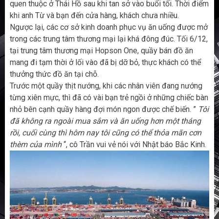
quen thuộc ở Thái Hồ sau khi tan sở vào buổi tối. Thời điểm
khi anh Từ và bạn đến cửa hàng, khách chưa nhiều.
Ngược lại, các cơ sở kinh doanh phục vụ ăn uống được mở
trong các trung tâm thương mại lại khá đông đúc. Tối 6/12,
tại trung tâm thương mại Hopson One, quầy bán đồ ăn
mang đi tạm thời ở lối vào đã bị dỡ bỏ, thực khách có thể
thưởng thức đồ ăn tại chỗ.
Trước một quầy thịt nướng, khi các nhân viên đang nướng
từng xiên mực, thì đã có vài bạn trẻ ngồi ở những chiếc bàn
nhỏ bên cạnh quầy hàng đợi món ngon được chế biến. ”
Tôi
đã không ra ngoài mua sắm và ăn uống hơn một tháng
rồi, cuối cùng thì hôm nay tôi cũng có thể thỏa mãn cơn
thèm của mình
“, cô Trần vui vẻ nói với Nhật báo Bắc Kinh.