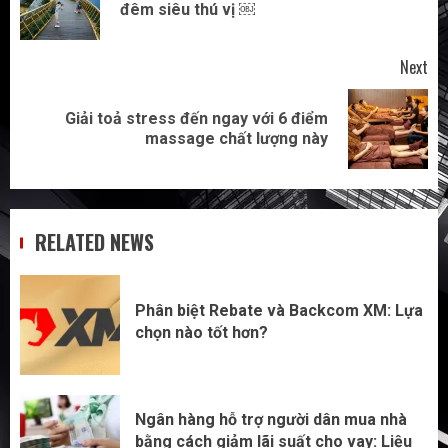
đêm siêu thú vị ￼
pos
Next
Giải toả stress đến ngay với 6 điểm
Next
massage chất lượng này
post:
RELATED NEWS
Phân biệt Rebate và Backcom XM: Lựa
chọn nào tốt hơn?
Ngân hàng hỗ trợ người dân mua nhà
bằng cách giảm lãi suất cho vay: Liệu