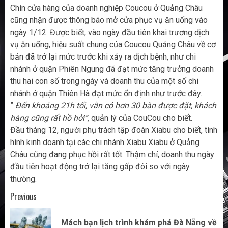
Chín cửa hàng của doanh nghiệp Coucou ở Quảng Châu
cũng nhận được thông báo mở cửa phục vụ ăn uống vào
ngày 1/12. Được biết, vào ngày đầu tiên khai trương dịch
vụ ăn uống, hiệu suất chung của Coucou Quảng Châu về cơ
bản đã trở lại mức trước khi xảy ra dịch bệnh, như chi
nhánh ở quận Phiên Ngung đã đạt mức tăng trưởng doanh
thu hai con số trong ngày và doanh thu của một số chi
nhánh ở quận Thiên Hà đạt mức ổn định như trước đây.
”
Đến khoảng 21h tối, vẫn có hơn 30 bàn được đặt, khách
hàng cũng rất hồ hởi”,
quản lý của CouCou cho biết.
Đầu tháng 12, người phụ trách tập đoàn Xiabu cho biết, tình
hình kinh doanh tại các chi nhánh Xiabu Xiabu ở Quảng
Châu cũng đang phục hồi rất tốt. Thậm chí, doanh thu ngày
đầu tiên hoạt động trở lại tăng gấp đôi so với ngày
thường.
Post
Previous
navigation
Mách bạn lịch trình khám phá Đà Nẵng về
Pr