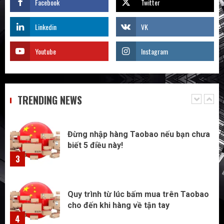
Facebook
Twitter
Săn sale Taobao nửa giá: Tuyệt chiêu
không phải ai cũng biết
Linkedin
VK
1
Youtube
Instagram
Quy trình 4 bước tự order 1688 tận
xưởng không qua trung gian – Tôi đã
làm và bạn cũng có thể
2
TRENDING NEWS
Đừng nhập hàng Taobao nếu bạn chưa
biết 5 điều này!
3
Quy trình từ lúc bấm mua trên Taobao
cho đến khi hàng về tận tay
4