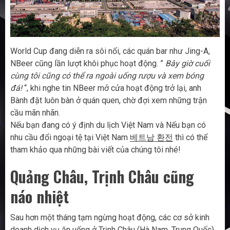
World Cup đang diễn ra sôi nổi, các quán bar như Jing-A,
NBeer cũng lần lượt khôi phục hoạt động. ”
Bây giờ cuối
cùng tôi cũng có thể ra ngoài uống rượu và xem bóng
đá!
“, khi nghe tin NBeer mở cửa hoạt động trở lại, anh
Bành đặt luôn bàn ở quán quen, chờ đợi xem những trận
cầu mãn nhãn.
Nếu bạn đang có ý định du lịch Việt Nam và Nếu bạn có
nhu cầu đổi ngoại tệ tại Việt Nam
베트남 환전
thì có thể
tham khảo qua những bài viết của chúng tôi nhé!
Quảng Châu, Trịnh Châu cũng
náo nhiệt
Sau hơn một tháng tạm ngừng hoạt động, các cơ sở kinh
doanh dịch vụ ăn uống ở Trịnh Châu (Hà Nam, Trung Quốc)