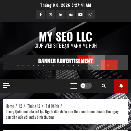
Skip
Tháng 8 8, 2026
5:27:42 AM
to
Facebook
Twitter
Linkedin
VK
Youtube
Instagram
content
MY SEO LLC
GIÚP WEB SITE BẠN MẠNH MẼ HƠN
Primary
Menu
Home
12
Tháng 12
Tài Chính
Trung Quốc mở cửa trở lại: Người dân đi ăn cho thỏa cơn thèm, doanh thu ngày
đầu tiên gấp đôi ngày bình thường