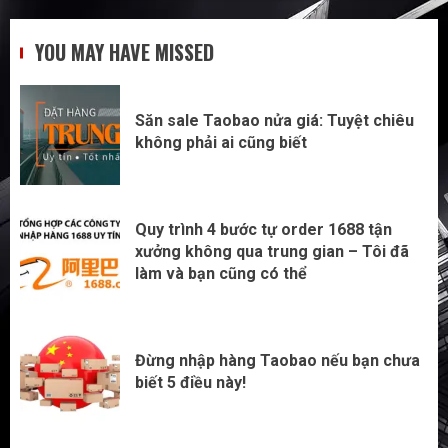
Săn sale Taobao nửa giá: Tuyệt chiêu
YOU MAY HAVE MISSED
không phải ai cũng biết
1
Săn sale Taobao nửa giá: Tuyệt chiêu
không phải ai cũng biết
Quy trình 4 bước tự order 1688 tận
xưởng không qua trung gian – Tôi đã
làm và bạn cũng có thể
2
Quy trình 4 bước tự order 1688 tận
xưởng không qua trung gian – Tôi đã
làm và bạn cũng có thể
Đừng nhập hàng Taobao nếu bạn chưa
biết 5 điều này!
3
Đừng nhập hàng Taobao nếu bạn chưa
biết 5 điều này!