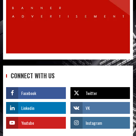
3
Quy trình từ lúc bấm mua trên Taobao
cho đến khi hàng về tận tay
4
Không biết tiếng Trung có tự đặt hàng
Trung Quốc được không?
CONNECT WITH US
5
Facebook
Twitter
Săn sale Taobao nửa giá: Tuyệt chiêu
không phải ai cũng biết
Linkedin
VK
1
Youtube
Instagram
Quy trình 4 bước tự order 1688 tận