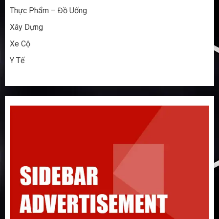
Thực Phẩm – Đồ Uống
Xây Dựng
Xe Cộ
Y Tế
Đừng nhập hàng Taobao nếu bạn chưa
biết 5 điều này!