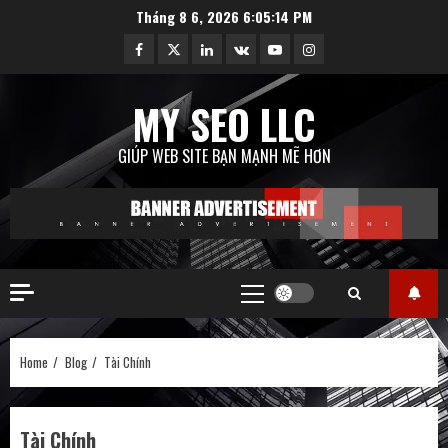
Skip
Tháng 8 6, 2026
6:05:15 PM
to
Facebook
Twitter
Linkedin
VK
Youtube
Instagram
content
MY SEO LLC
GIÚP WEB SITE BẠN MẠNH MẼ HƠN
Primary
Menu
Home
Blog
Tài Chính
Tài Chính