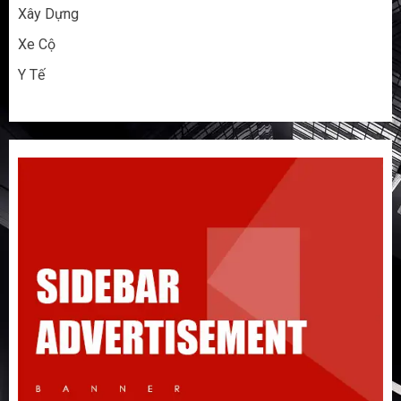
Xây Dựng
Xe Cộ
Y Tế
Đừng nhập hàng Taobao nếu bạn chưa
biết 5 điều này!
3