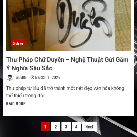
Dịch vụ
Thư Pháp Chữ Duyên – Nghệ Thuật Gửi Gắm
Ý Nghĩa Sâu Sắc
ADMIN
MARCH 8, 2025
Thư pháp từ lâu đã trở thành một nét đẹp văn hóa không
thể thiếu trong đời...
READ MORE
Phân
1
2
3
4
Next