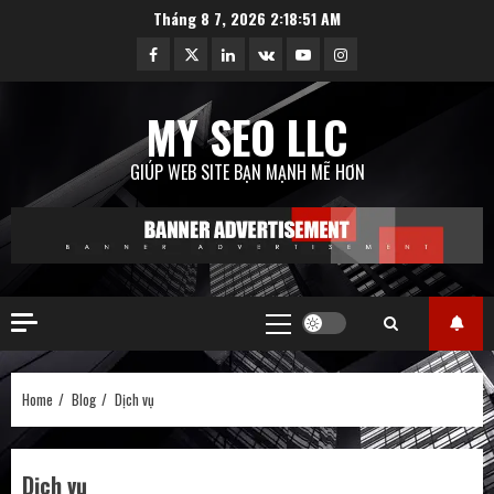
Skip
Tháng 8 7, 2026
2:18:52 AM
to
Facebook
Twitter
Linkedin
VK
Youtube
Instagram
content
MY SEO LLC
GIÚP WEB SITE BẠN MẠNH MẼ HƠN
Primary
Menu
Home
Blog
Dịch vụ
Dịch vụ