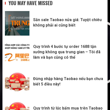
YOU MAY HAVE MISSED
không phải ai cũng biết
1
Săn sale Taobao nửa giá: Tuyệt chiêu
không phải ai cũng biết
Quy trình 4 bước tự order 1688 tận
xưởng không qua trung gian – Tôi đã
làm và bạn cũng có thể
2
Quy trình 4 bước tự order 1688 tận
xưởng không qua trung gian – Tôi đã
làm và bạn cũng có thể
Đừng nhập hàng Taobao nếu bạn chưa
biết 5 điều này!
3
Đừng nhập hàng Taobao nếu bạn chưa
biết 5 điều này!
Quy trình từ lúc bấm mua trên Taobao