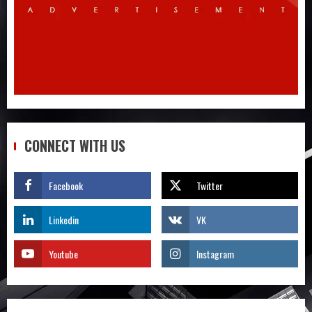
Quy trình từ lúc bấm mua trên Taobao
cho đến khi hàng về tận tay
4
Không biết tiếng Trung có tự đặt hàng
Trung Quốc được không?
CONNECT WITH US
5
Facebook
Twitter
Săn sale Taobao nửa giá: Tuyệt chiêu
không phải ai cũng biết
Linkedin
VK
1
Youtube
Instagram
Quy trình 4 bước tự order 1688 tận
xưởng không qua trung gian – Tôi đã
làm và bạn cũng có thể