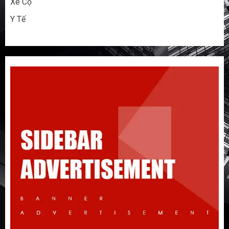
Xe Cộ
Y Tế
Đừng nhập hàng Taobao nếu bạn chưa
biết 5 điều này!
3