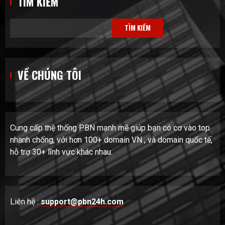
TÌM KIẾM
TÌM KIẾM
VỀ CHÚNG TÔI
Cung cấp thệ thống PBN mạnh mẽ giúp bạn có cơ vào top
nhanh chống, với hơn 100+ domain VN , và domain quốc tế,
hỗ trợ 30+ lĩnh vực khác nhau.
Liên hệ :
support@pbn24h.com