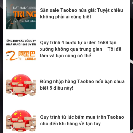
Săn sale Taobao nửa giá: Tuyệt chiêu
không phải ai cũng biết
Quy trình 4 bước tự order 1688 tận
xưởng không qua trung gian – Tôi đã
làm và bạn cũng có thể
2
Quy trình 4 bước tự order 1688 tận
xưởng không qua trung gian – Tôi đã
làm và bạn cũng có thể
Đừng nhập hàng Taobao nếu bạn chưa
biết 5 điều này!
3
Đừng nhập hàng Taobao nếu bạn chưa
biết 5 điều này!
Quy trình từ lúc bấm mua trên Taobao
cho đến khi hàng về tận tay