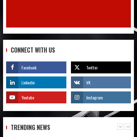
Quy trình từ lúc bấm mua trên Taobao
cho đến khi hàng về tận tay
4
Không biết tiếng Trung có tự đặt hàng
Trung Quốc được không?
CONNECT WITH US
5
Facebook
Twitter
Săn sale Taobao nửa giá: Tuyệt chiêu
không phải ai cũng biết
Linkedin
VK
1
Youtube
Instagram
Quy trình 4 bước tự order 1688 tận
xưởng không qua trung gian – Tôi đã
làm và bạn cũng có thể
TRENDING NEWS
2