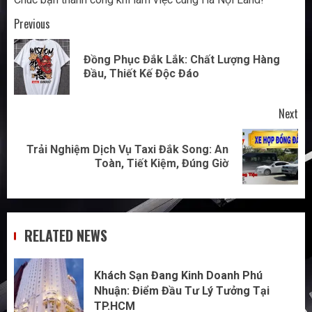
Post
Previous
navigation
Đồng Phục Đắk Lắk: Chất Lượng Hàng
Pr
Đầu, Thiết Kế Độc Đáo
pos
Next
Trải Nghiệm Dịch Vụ Taxi Đắk Song: An
Next
Toàn, Tiết Kiệm, Đúng Giờ
post:
RELATED NEWS
Khách Sạn Đang Kinh Doanh Phú
Nhuận: Điểm Đầu Tư Lý Tưởng Tại
TP.HCM