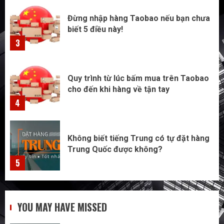
Đừng nhập hàng Taobao nếu bạn chưa
biết 5 điều này!
3
Quy trình từ lúc bấm mua trên Taobao
cho đến khi hàng về tận tay
4
Không biết tiếng Trung có tự đặt hàng
Trung Quốc được không?
5
Săn sale Taobao nửa giá: Tuyệt chiêu
YOU MAY HAVE MISSED
không phải ai cũng biết
1