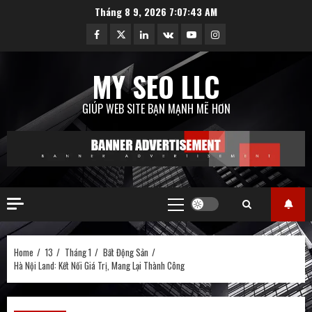
Skip
Tháng 8 9, 2026
7:07:45 AM
to
Facebook
Twitter
Linkedin
VK
Youtube
Instagram
content
MY SEO LLC
GIÚP WEB SITE BẠN MẠNH MẼ HƠN
Primary
Menu
Home
13
Tháng 1
Bất Động Sản
Hà Nội Land: Kết Nối Giá Trị, Mang Lại Thành Công