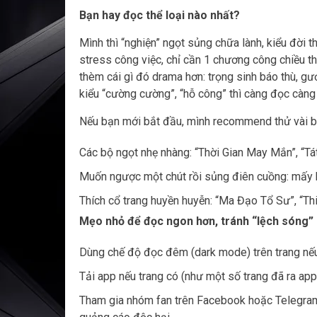
Bạn hay đọc thể loại nào nhất?
Mình thì “nghiện” ngọt sủng chữa lành, kiểu đời
stress công việc, chỉ cần 1 chương công chiều th
thèm cái gì đó drama hơn: trọng sinh báo thù, gư
kiểu “cường cường”, “hỗ công” thì càng đọc càng
Nếu bạn mới bắt đầu, mình recommend thử vài bộ
Các bộ ngọt nhẹ nhàng: “Thời Gian May Mắn”, “T
Muốn ngược một chút rồi sủng điên cuồng: mấy bộ
Thích cổ trang huyền huyễn: “Ma Đạo Tổ Sư”, “Th
Mẹo nhỏ để đọc ngon hơn, tránh “lệch sóng”
Dùng chế độ đọc đêm (dark mode) trên trang nếu
Tải app nếu trang có (như một số trang đã ra app 
Tham gia nhóm fan trên Facebook hoặc Telegram 