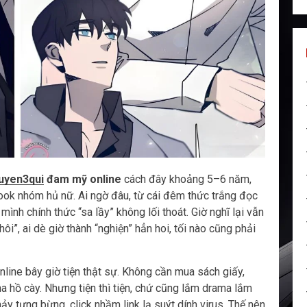
uyen3qui
đam mỹ online
cách đây khoảng 5–6 năm,
book nhóm hủ nữ. Ai ngờ đâu, từ cái đêm thức trắng đọc
ình chính thức “sa lầy” không lối thoát. Giờ nghĩ lại vẫn
ôi”, ai dè giờ thành “nghiện” hẳn hoi, tối nào cũng phải
nline bây giờ tiện thật sự. Không cần mua sách giấy,
tha hồ cày. Nhưng tiện thì tiện, chứ cũng lắm drama lắm
y tưng bừng, click nhầm link lạ suýt dính virus. Thế nên