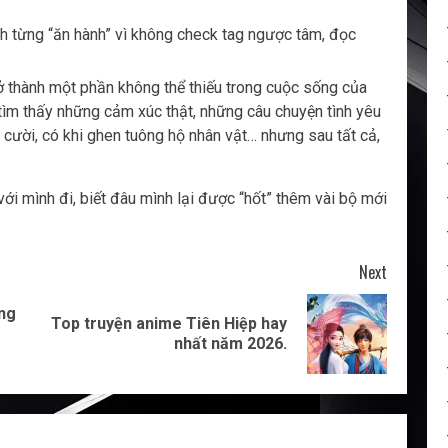
nh từng “ăn hành” vì không check tag ngược tâm, đọc
ở thành một phần không thể thiếu trong cuộc sống của
h tìm thấy những cảm xúc thật, những câu chuyện tình yêu
i cười, có khi ghen tuông hộ nhân vật… nhưng sau tất cả,
i mình đi, biết đâu mình lại được “hốt” thêm vài bộ mới
Next
êng
Top truyện anime Tiên Hiệp hay
Previous
Next
nhất năm 2026.
post:
post: