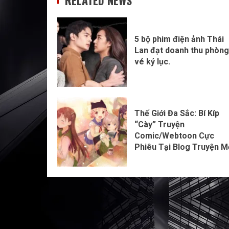
5 bộ phim điện ảnh Thái
Lan đạt doanh thu phòng
vé kỷ lục.
Thế Giới Đa Sắc: Bí Kíp
“Cày” Truyện
Comic/Webtoon Cực
Phiêu Tại Blog Truyện M