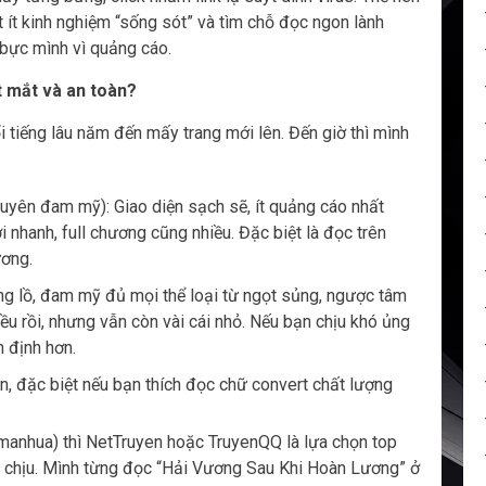
 ít kinh nghiệm “sống sót” và tìm chỗ đọc ngon lành
bực mình vì quảng cáo.
 mắt và an toàn?
i tiếng lâu năm đến mấy trang mới lên. Đến giờ thì mình
uyên đam mỹ): Giao diện sạch sẽ, ít quảng cáo nhất
 nhanh, full chương cũng nhiều. Đặc biệt là đọc trên
ương.
ng lồ, đam mỹ đủ mọi thể loại từ ngọt sủng, ngược tâm
ều rồi, nhưng vẫn còn vài cái nhỏ. Nếu bạn chịu khó ủng
n định hơn.
n, đặc biệt nếu bạn thích đọc chữ convert chất lượng
manhua) thì NetTruyen hoặc TruyenQQ là lựa chọn top
hó chịu. Mình từng đọc “Hải Vương Sau Khi Hoàn Lương” ở