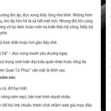
 thường ấm áp, đọc xong thấy lòng nhẹ tênh. Những hôm
ụ, ôm ấp hôn hít là xả hết mệt mỏi. Nhưng đôi khi cũng
ơng vỡ lại lành, hoặc niên hạ biến thái mỹ công. Mấy bộ
 phê.
 kinh điển hoặc hot gần đây nhé:
át Dã” – đọc xong muốn yêu đương ngay.
 trọng sinh hiện đại kiểu quân nhân hoặc tổng tài.
iên Quan Tứ Phúc” vẫn mãi là đỉnh cao.
 cảm xúc:
 có, đỡ hại mắt.
riêng năm nay), tiện hơn trình duyệt nhiều.
để hỏi link chuẩn, tránh click nhầm web giả mạo đầy