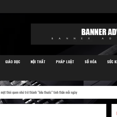
GIÁO DỤC
NỘI THẤT
PHÁP LUẬT
SỐ HÓA
SỨC K
một thói quen nhỏ trở thành “liều thuốc” tinh thần mỗi ngày