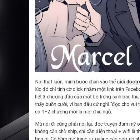
Nói thật luôn, mình bước chân vào thế giới
doctr
lúc đó chỉ tình cờ click nhầm một link trên Face
hết 3 chương đầu của một bộ trọng sinh báo thù, m
thấy buồn cười, vì ban đầu cứ nghĩ “đọc cho vui th
có 1–2 chương mới là mới chịu ngủ.
Mà nói đi cũng phải nói lại, đọc truyện đam mỹ o
không cần chờ ship, chỉ cần điện thoại + wifi là 
bạn ơi. Có hôm mở trang ra, quảng cáo pop-up nhả