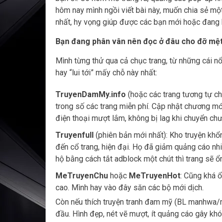
hôm nay mình ngồi viết bài này, muốn chia sẻ một
nhất, hy vọng giúp được các bạn mới hoặc đang 
Bạn đang phân vân nên đọc ở đâu cho đỡ mệt
Mình từng thử qua cả chục trang, từ những cái nổ
hay “lui tới” mấy chỗ này nhất:
TruyenDamMy.info
(hoặc các trang tương tự ch
trong số các trang miễn phí. Cập nhật chương mới
điện thoại mượt lắm, không bị lag khi chuyển ch
Truyenfull
(phiên bản mới nhất): Kho truyện khổ
đến cổ trang, hiện đại. Họ đã giảm quảng cáo nhi
hộ bằng cách tắt adblock một chút thì trang sẽ ổ
MeTruyenChu
hoặc
MeTruyenHot
: Cũng khá ổ
cao. Mình hay vào đây săn các bộ mới dịch.
Còn nếu thích truyện tranh đam mỹ (BL manhwa/
đầu. Hình đẹp, nét vẽ mượt, ít quảng cáo gây k