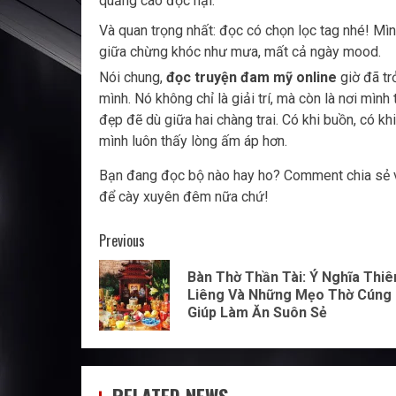
quảng cáo độc hại.
Và quan trọng nhất: đọc có chọn lọc tag nhé! Mì
giữa chừng khóc như mưa, mất cả ngày mood.
Nói chung,
đọc truyện đam mỹ online
giờ đã tr
mình. Nó không chỉ là giải trí, mà còn là nơi mìn
đẹp đẽ dù giữa hai chàng trai. Có khi buồn, có kh
mình luôn thấy lòng ấm áp hơn.
Bạn đang đọc bộ nào hay ho? Comment chia sẻ vớ
để cày xuyên đêm nữa chứ!
Post
Previous
navigation
Bàn Thờ Thần Tài: Ý Nghĩa Thi
Liêng Và Những Mẹo Thờ Cúng
Giúp Làm Ăn Suôn Sẻ
RELATED NEWS