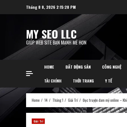
Skip
Tháng 8 8, 2026
2:15:30 PM
to
content
MY SEO LLC
GIÚP WEB SITE BẠN MẠNH MẼ HƠN
HOME
BẤT ĐỘNG SẢN
CÔNG NGHỆ
TÀI CHÍNH
THỜI TRANG
Y TẾ
Home
14
Tháng 1
Giải Trí
Đọc truyện đam mỹ online – Khi 
Giải Trí