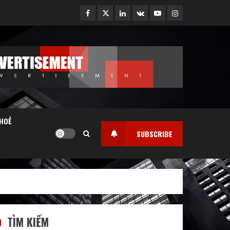
Facebook
Twitter
Linkedin
VK
Youtube
Instagram
HOẺ
SUBSCRIBE
TÌM KIẾM