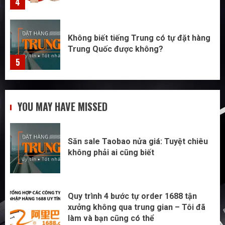
4
Không biết tiếng Trung có tự đặt hàng
Trung Quốc được không?
5
Săn sale Taobao nửa giá: Tuyệt chiêu
YOU MAY HAVE MISSED
không phải ai cũng biết
1
Săn sale Taobao nửa giá: Tuyệt chiêu
không phải ai cũng biết
Quy trình 4 bước tự order 1688 tận
xưởng không qua trung gian – Tôi đã
làm và bạn cũng có thể
2
Quy trình 4 bước tự order 1688 tận
xưởng không qua trung gian – Tôi đã
làm và bạn cũng có thể
Đừng nhập hàng Taobao nếu bạn chưa