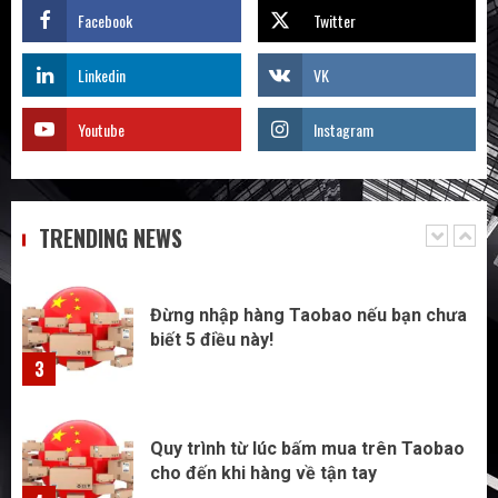
Facebook
Twitter
Săn sale Taobao nửa giá: Tuyệt chiêu
không phải ai cũng biết
Linkedin
VK
1
Youtube
Instagram
Quy trình 4 bước tự order 1688 tận
xưởng không qua trung gian – Tôi đã
làm và bạn cũng có thể
TRENDING NEWS
2
Đừng nhập hàng Taobao nếu bạn chưa
biết 5 điều này!
3
Quy trình từ lúc bấm mua trên Taobao
cho đến khi hàng về tận tay