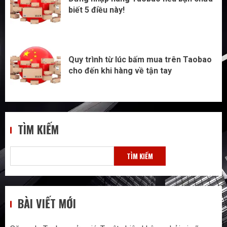
biết 5 điều này!
Quy trình từ lúc bấm mua trên Taobao
cho đến khi hàng về tận tay
TÌM KIẾM
TÌM KIẾM
BÀI VIẾT MỚI