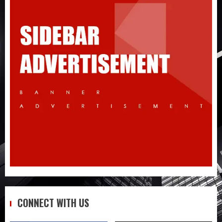
Đừng nhập hàng Taobao nếu bạn chưa
biết 5 điều này!
3
Quy trình từ lúc bấm mua trên Taobao
cho đến khi hàng về tận tay
4
Không biết tiếng Trung có tự đặt hàng
Trung Quốc được không?
CONNECT WITH US
5