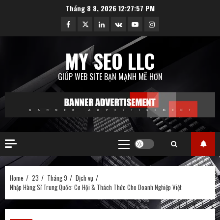
Skip
Tháng 8 8, 2026
12:27:58 PM
to
Facebook
Twitter
Linkedin
VK
Youtube
Instagram
content
MY SEO LLC
GIÚP WEB SITE BẠN MẠNH MẼ HƠN
Primary
Menu
Home
23
Tháng 9
Dịch vụ
Nhập Hàng Sỉ Trung Quốc: Cơ Hội & Thách Thức Cho Doanh Nghiệp Việt