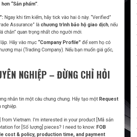
g hơn “Sản phẩm”
.
”:
Ngay khi tìm kiếm, hãy tick vào hai ô này. “Verified”
“Trade Assurance” là
chương trình bảo hộ giao dịch
, nếu
“lá chắn” quan trọng nhất cho người mới.
 lập. Hãy vào mục
“Company Profile”
để xem họ có
 thương mại (Trading Company). Nếu bạn muốn giá gốc,
UYÊN NGHIỆP – ĐỪNG CHỈ HỎI
ừng nhắn tin một câu chung chung. Hãy tạo một
Request
 nghiệp.
] from Vietnam. I’m interested in your product [Mã sản
tation for [Số lượng] pieces? I need to know:
FOB
e cost & policy, production time, and payment