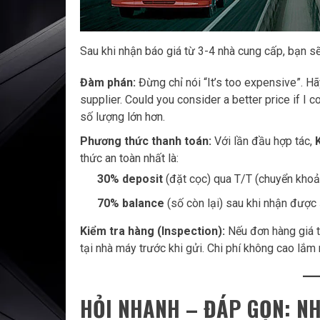
Sau khi nhận báo giá từ 3-4 nhà cung cấp, bạn sẽ 
Đàm phán:
Đừng chỉ nói “It’s too expensive”. Hã
supplier. Could you consider a better price if I 
số lượng lớn hơn.
Phương thức thanh toán:
Với lần đầu hợp tác,
thức an toàn nhất là:
30% deposit
(đặt cọc) qua T/T (chuyển kho
70% balance
(số còn lại) sau khi nhận được
Kiểm tra hàng (Inspection):
Nếu đơn hàng giá tr
tại nhà máy trước khi gửi. Chi phí không cao lắ
HỎI NHANH – ĐÁP GỌN: N