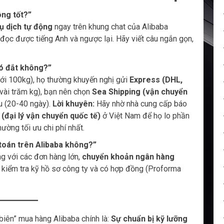
ông tốt?”
ụ dịch tự động
ngay trên khung chat của Alibaba
 đọc được tiếng Anh và ngược lại. Hãy viết câu ngắn gọn,
có đắt không?”
ưới 100kg), họ thường khuyến nghị gửi
Express (DHL,
vài trăm kg), bạn nên chọn
Sea Shipping (vận chuyển
u (20-40 ngày).
Lời khuyên:
Hãy nhờ nhà cung cấp báo
(đại lý vận chuyển quốc tế)
ở Việt Nam để họ lo phần
ường tối ưu chi phí nhất.
toán trên Alibaba không?”
g với các đơn hàng lớn,
chuyển khoản ngân hàng
 kiểm tra kỹ hồ sơ công ty và có hợp đồng (Proforma
 biên” mua hàng Alibaba chính là:
Sự chuẩn bị kỹ lưỡng