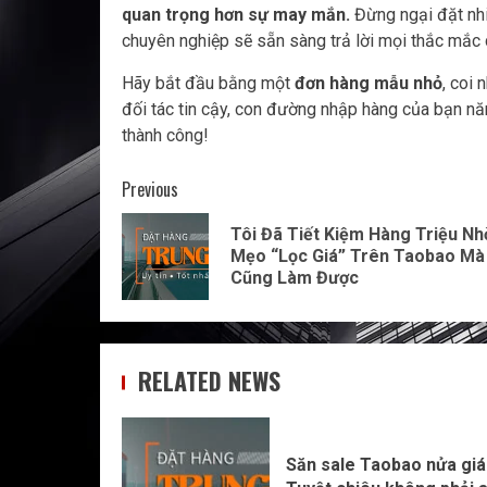
quan trọng hơn sự may mắn.
Đừng ngại đặt nhi
chuyên nghiệp sẽ sẵn sàng trả lời mọi thắc mắc 
Hãy bắt đầu bằng một
đơn hàng mẫu nhỏ
, coi
đối tác tin cậy, con đường nhập hàng của bạn n
thành công!
Post
Previous
navigation
Tôi Đã Tiết Kiệm Hàng Triệu Nh
Mẹo “Lọc Giá” Trên Taobao Mà
Cũng Làm Được
RELATED NEWS
Săn sale Taobao nửa giá