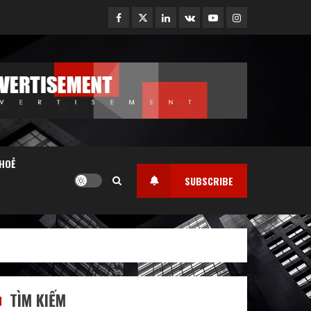
Facebook
Twitter
Linkedin
VK
Youtube
Instagram
HOẺ
SUBSCRIBE
TÌM KIẾM