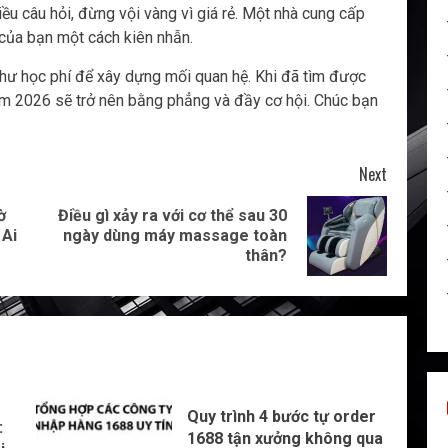
ều câu hỏi, đừng vội vàng vì giá rẻ. Một nhà cung cấp
của bạn một cách kiên nhẫn.
 như học phí để xây dựng mối quan hệ. Khi đã tìm được
ăm 2026 sẽ trở nên bằng phẳng và đầy cơ hội. Chúc bạn
Next
ờ
Điều gì xảy ra với cơ thể sau 30
Previous
Next
 Ai
ngày dùng máy massage toàn
post:
post:
thân?
Quy trình 4 bước tự order
:
1688 tận xưởng không qua