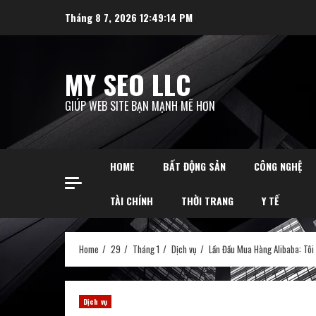
Skip
Tháng 8 7, 2026
12:49:15 PM
to
content
MY SEO LLC
GIÚP WEB SITE BẠN MẠNH MẼ HƠN
HOME
BẤT ĐỘNG SẢN
CÔNG NGHỆ
TÀI CHÍNH
THỜI TRANG
Y TẾ
Home
29
Tháng 1
Dịch vụ
Lần Đầu Mua Hàng Alibaba: Tô
Dịch vụ