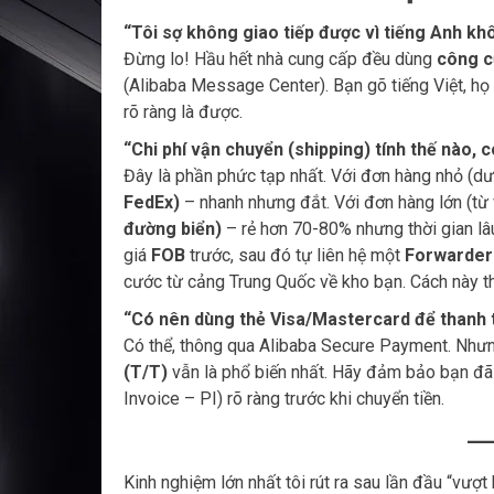
“Tôi sợ không giao tiếp được vì tiếng Anh kh
Đừng lo! Hầu hết nhà cung cấp đều dùng
công c
(Alibaba Message Center). Bạn gõ tiếng Việt, họ
rõ ràng là được.
“Chi phí vận chuyển (shipping) tính thế nào, 
Đây là phần phức tạp nhất. Với đơn hàng nhỏ (d
FedEx)
– nhanh nhưng đắt. Với đơn hàng lớn (từ 
đường biển)
– rẻ hơn 70-80% nhưng thời gian lâ
giá
FOB
trước, sau đó tự liên hệ một
Forwarder 
cước từ cảng Trung Quốc về kho bạn. Cách này th
“Có nên dùng thẻ Visa/Mastercard để thanh 
Có thể, thông qua Alibaba Secure Payment. Nhưn
(T/T)
vẫn là phổ biến nhất. Hãy đảm bảo bạn đã
Invoice – PI) rõ ràng trước khi chuyển tiền.
Kinh nghiệm lớn nhất tôi rút ra sau lần đầu “vượt