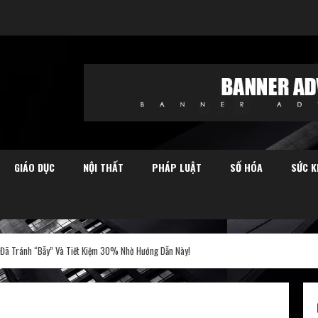
GIÁO DỤC
NỘI THẤT
PHÁP LUẬT
SỐ HÓA
SỨC K
i Đã Tránh “Bẫy” Và Tiết Kiệm 30% Nhờ Hướng Dẫn Này!