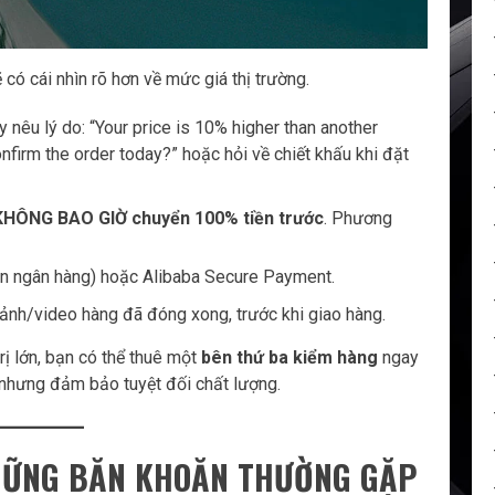
có cái nhìn rõ hơn về mức giá thị trường.
y nêu lý do: “Your price is 10% higher than another
confirm the order today?” hoặc hỏi về chiết khấu khi đặt
KHÔNG BAO GIỜ chuyển 100% tiền trước
. Phương
ản ngân hàng) hoặc Alibaba Secure Payment.
 ảnh/video hàng đã đóng xong, trước khi giao hàng.
ị lớn, bạn có thể thuê một
bên thứ ba kiểm hàng
ngay
m nhưng đảm bảo tuyệt đối chất lượng.
HỮNG BĂN KHOĂN THƯỜNG GẶP