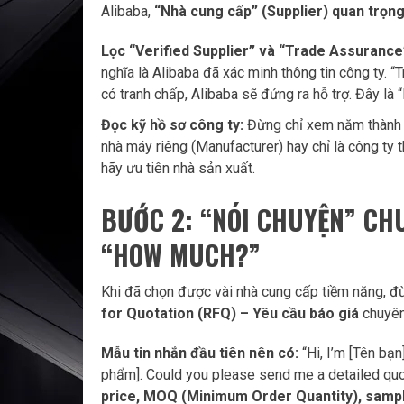
Alibaba,
“Nhà cung cấp” (Supplier) quan trọn
Lọc “Verified Supplier” và “Trade Assurance
nghĩa là Alibaba đã xác minh thông tin công ty. 
có tranh chấp, Alibaba sẽ đứng ra hỗ trợ. Đây là 
Đọc kỹ hồ sơ công ty:
Đừng chỉ xem năm thành
nhà máy riêng (Manufacturer) hay chỉ là công ty
hãy ưu tiên nhà sản xuất.
BƯỚC 2: “NÓI CHUYỆN” CH
“HOW MUCH?”
Khi đã chọn được vài nhà cung cấp tiềm năng, đ
for Quotation (RFQ) – Yêu cầu báo giá
chuyên
Mẫu tin nhắn đầu tiên nên có:
“Hi, I’m [Tên bạn
phẩm]. Could you please send me a detailed quo
price, MOQ (Minimum Order Quantity), sampl