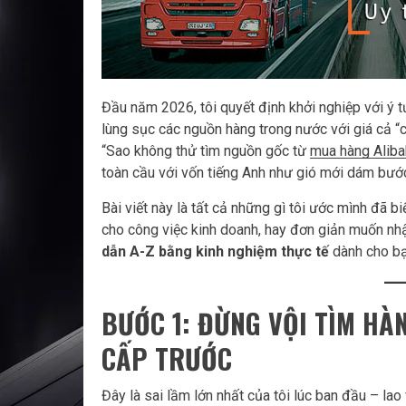
Đầu năm 2026, tôi quyết định khởi nghiệp với ý 
lùng sục các nguồn hàng trong nước với giá cả “c
“Sao không thử tìm nguồn gốc từ
mua hàng Alib
toàn cầu với vốn tiếng Anh như gió mới dám bước
Bài viết này là tất cả những gì tôi ước mình đã 
cho công việc kinh doanh, hay đơn giản muốn nhập
dẫn A-Z bằng kinh nghiệm thực tế
dành cho bạ
BƯỚC 1: ĐỪNG VỘI TÌM HÀ
CẤP TRƯỚC
Đây là sai lầm lớn nhất của tôi lúc ban đầu – lao