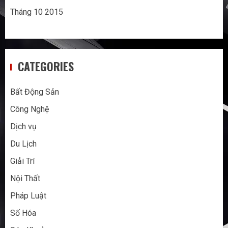
Tháng 10 2015
CATEGORIES
Bất Động Sản
Công Nghệ
Dịch vụ
Du Lịch
Giải Trí
Nội Thất
Pháp Luật
Số Hóa