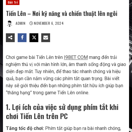
Giải Trí
Tiến Lên – Nơi kỹ năng và chiến thuật lên ngôi
ADMIN
NOVEMBER 6, 2024
Chơi game bài Tiến Lên trên
I9BET COM
mang đến trải
nghiệm thú vị với màn hình lớn, âm thanh sống động và giao
diện đẹp mắt. Tuy nhiên, để thao tác nhanh chóng và hiệu
quả, bạn cần nắm vững các phím tắt quan trọng. Bài viết
này sẽ giới thiệu đến bạn những phím tắt hữu ích giúp bạn
“thăng hạng” trong game Tiến Lên online.
1. Lợi ích của việc sử dụng phím tắt khi
chơi Tiến Lên trên PC
Tăng tốc độ chơi:
Phím tắt giúp bạn ra bài nhanh chóng,