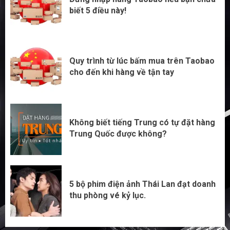
biết 5 điều này!
Quy trình từ lúc bấm mua trên Taobao
cho đến khi hàng về tận tay
Không biết tiếng Trung có tự đặt hàng
Trung Quốc được không?
5 bộ phim điện ảnh Thái Lan đạt doanh
thu phòng vé kỷ lục.