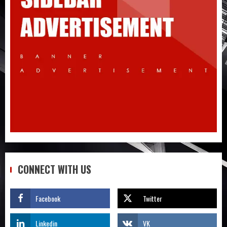
Đừng nhập hàng Taobao nếu bạn chưa
biết 5 điều này!
3
Quy trình từ lúc bấm mua trên Taobao
cho đến khi hàng về tận tay
4
Không biết tiếng Trung có tự đặt hàng
Trung Quốc được không?
CONNECT WITH US
5
Facebook
Twitter
Săn sale Taobao nửa giá: Tuyệt chiêu
không phải ai cũng biết
Linkedin
VK