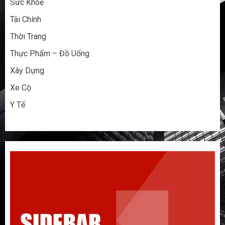
Sức Khoẻ
Tài Chính
Thời Trang
Thực Phẩm – Đồ Uống
Xây Dựng
Xe Cộ
Y Tế