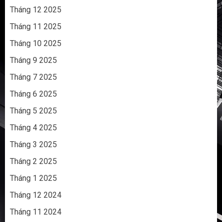
Tháng 12 2025
Tháng 11 2025
Tháng 10 2025
Tháng 9 2025
Tháng 7 2025
Tháng 6 2025
Tháng 5 2025
Tháng 4 2025
Tháng 3 2025
Tháng 2 2025
Tháng 1 2025
Tháng 12 2024
Tháng 11 2024