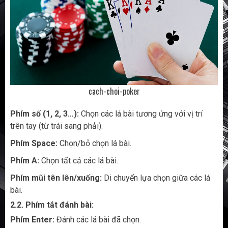
cach-choi-poker
Phím số (1, 2, 3…):
Chọn các lá bài tương ứng với vị trí
trên tay (từ trái sang phải).
Phím Space:
Chọn/bỏ chọn lá bài.
Phím A:
Chọn tất cả các lá bài.
Phím mũi tên lên/xuống:
Di chuyển lựa chọn giữa các lá
bài.
2.2. Phím tắt đánh bài:
Phím Enter:
Đánh các lá bài đã chọn.