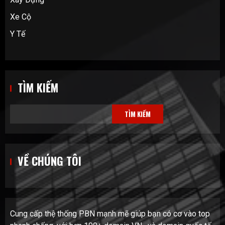
Xe Cộ
Y Tế
TÌM KIẾM
TÌM KIẾM
VỀ CHÚNG TÔI
Cung cấp thệ thống PBN mạnh mẽ giúp bạn có cơ vào top