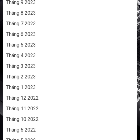
Tháng 9 2023
Tháng 8 2023
Tháng 7 2023
Tháng 6 2023
Tháng 5 2023
Tháng 4 2023
Tháng 3 2023
Tháng 2 2023
Tháng 1 2023
Tháng 12 2022
Tháng 11 2022
Tháng 10 2022
Tháng 6 2022