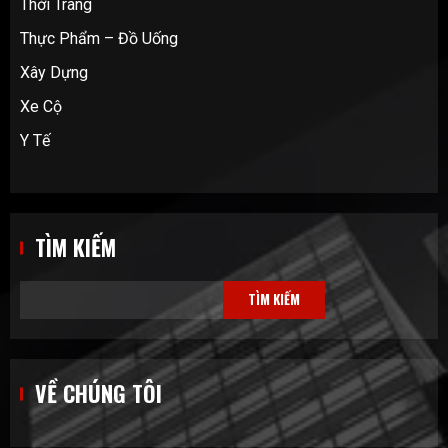
Thời Trang
Thực Phẩm – Đồ Uống
Xây Dựng
Xe Cộ
Y Tế
TÌM KIẾM
TÌM KIẾM
VỀ CHÚNG TÔI