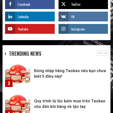
Facebook
Twitter
1
Linkedin
VK
Quy trình 4 bước tự order 1688 tận
xưởng không qua trung gian – Tôi đã
Youtube
Instagram
làm và bạn cũng có thể
2
TRENDING NEWS
Đừng nhập hàng Taobao nếu bạn chưa
biết 5 điều này!
3
Quy trình từ lúc bấm mua trên Taobao
cho đến khi hàng về tận tay
4