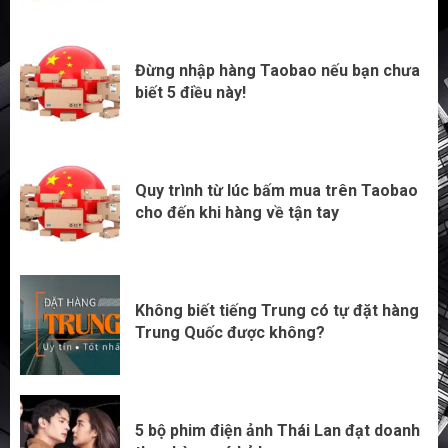
Đừng nhập hàng Taobao nếu bạn chưa
biết 5 điều này!
Quy trình từ lúc bấm mua trên Taobao
cho đến khi hàng về tận tay
Không biết tiếng Trung có tự đặt hàng
Trung Quốc được không?
5 bộ phim điện ảnh Thái Lan đạt doanh