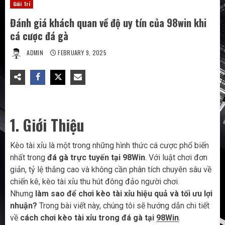
Giải Trí
Đánh giá khách quan về độ uy tín của 98win khi
cá cược đá gà
ADMIN
FEBRUARY 9, 2025
1. Giới Thiệu
Kèo tài xỉu là một trong những hình thức cá cược phổ biến
nhất trong
đá gà trực tuyến tại 98Win
. Với luật chơi đơn
giản, tỷ lệ thắng cao và không cần phân tích chuyên sâu về
chiến kê, kèo tài xỉu thu hút đông đảo người chơi.
Nhưng
làm sao để chơi kèo tài xỉu hiệu quả và tối ưu lợi
nhuận?
Trong bài viết này, chúng tôi sẽ hướng dẫn chi tiết
về
cách chơi kèo tài xỉu trong đá gà tại
98Win
.