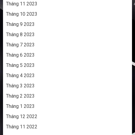
Tháng 11 2023
Tháng 10 2023
Tháng 9 2023
Tháng 8 2023
Tháng 7 2023
Tháng 6 2023
Tháng 5 2023
Tháng 4 2023
Tháng 3 2023
Tháng 2 2023
Tháng 1 2023
Tháng 12 2022
Tháng 11 2022