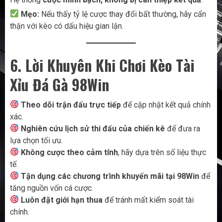
Mẹo:
Nếu thấy tỷ lệ cược thay đổi bất thường, hãy cẩn
thận với kèo có dấu hiệu gian lận.
6. Lời Khuyên Khi Chơi Kèo Tài
Xỉu Đá Gà 98Win
Theo dõi trận đấu trực tiếp
để cập nhật kết quả chính
xác.
Nghiên cứu lịch sử thi đấu của chiến kê
để đưa ra
lựa chọn tối ưu.
Không cược theo cảm tính
, hãy dựa trên số liệu thực
tế.
Tận dụng các chương trình khuyến mãi tại 98Win
để
tăng nguồn vốn cá cược.
Luôn đặt giới hạn thua
để tránh mất kiểm soát tài
chính.