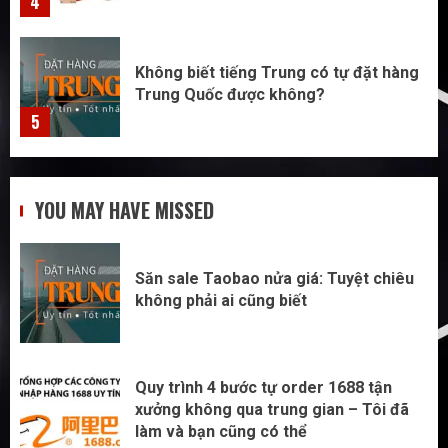
Không biết tiếng Trung có tự đặt hàng
Trung Quốc được không?
5
Săn sale Taobao nửa giá: Tuyệt chiêu
không phải ai cũng biết
1
YOU MAY HAVE MISSED
Quy trình 4 bước tự order 1688 tận
xưởng không qua trung gian – Tôi đã
làm và bạn cũng có thể
Săn sale Taobao nửa giá: Tuyệt chiêu
2
không phải ai cũng biết
Đừng nhập hàng Taobao nếu bạn chưa
biết 5 điều này!
Quy trình 4 bước tự order 1688 tận
xưởng không qua trung gian – Tôi đã
3
làm và bạn cũng có thể