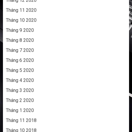
Tháng 12 2020
Tháng 11 2020
Tháng 10 2020
Tháng 9 2020
Tháng 8 2020
Tháng 7 2020
Tháng 6 2020
Tháng 5 2020
Tháng 4 2020
Tháng 3 2020
Tháng 2 2020
Tháng 1 2020
Tháng 11 2018
Tháng 10 2018