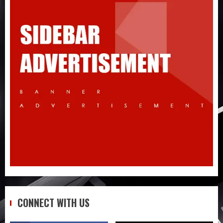
Đừng nhập hàng Taobao nếu bạn chưa
biết 5 điều này!
3
Quy trình từ lúc bấm mua trên Taobao
cho đến khi hàng về tận tay
4
Không biết tiếng Trung có tự đặt hàng
Trung Quốc được không?
5
CONNECT WITH US
Săn sale Taobao nửa giá: Tuyệt chiêu
không phải ai cũng biết