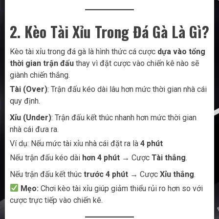
2. Kèo Tài Xỉu Trong Đá Gà Là Gì?
Kèo tài xỉu trong đá gà là hình thức cá cược
dựa vào tổng
thời gian trận đấu
thay vì đặt cược vào chiến kê nào sẽ
giành chiến thắng.
Tài (Over)
: Trận đấu kéo dài lâu hơn mức thời gian nhà cái
quy định.
Xỉu (Under)
: Trận đấu kết thúc nhanh hơn mức thời gian
nhà cái đưa ra.
Ví dụ: Nếu mức tài xỉu nhà cái đặt ra là
4 phút
Nếu trận đấu kéo dài
hơn 4 phút
→ Cược
Tài thắng
.
Nếu trận đấu kết thúc
trước 4 phút
→ Cược
Xỉu thắng
.
Mẹo:
Chơi kèo tài xỉu giúp giảm thiểu rủi ro hơn so với
cược trực tiếp vào chiến kê.