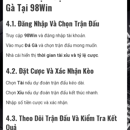
Gà Tại 98Win
4.1. Đăng Nhập Và Chọn Trận Đấu
Truy cập
98Win
và đăng nhập tài khoản.
Vào mục
Đá Gà
và chọn trận đấu mong muốn.
Nhà cái hiển thị
thời gian tài xỉu và tỷ lệ cược
.
4.2. Đặt Cược Và Xác Nhận Kèo
Chọn
Tài
nếu dự đoán trận đấu kéo dài.
Chọn
Xỉu
nếu dự đoán trận đấu kết thúc nhanh.
Nhập số tiền cược và xác nhận.
4.3. Theo Dõi Trận Đấu Và Kiểm Tra Kết
Quả