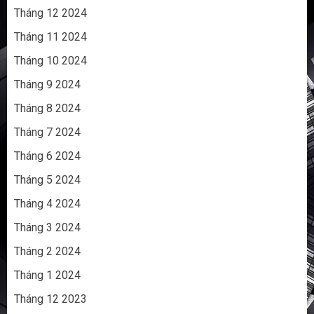
Tháng 12 2024
Tháng 11 2024
Tháng 10 2024
Tháng 9 2024
Tháng 8 2024
Tháng 7 2024
Tháng 6 2024
Tháng 5 2024
Tháng 4 2024
Tháng 3 2024
Tháng 2 2024
Tháng 1 2024
Tháng 12 2023