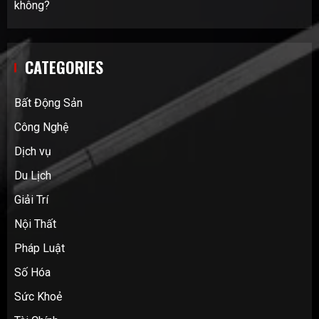
không?
CATEGORIES
Bất Động Sản
Công Nghệ
Dịch vụ
Du Lịch
Giải Trí
Nội Thất
Pháp Luật
Số Hóa
Sức Khoẻ