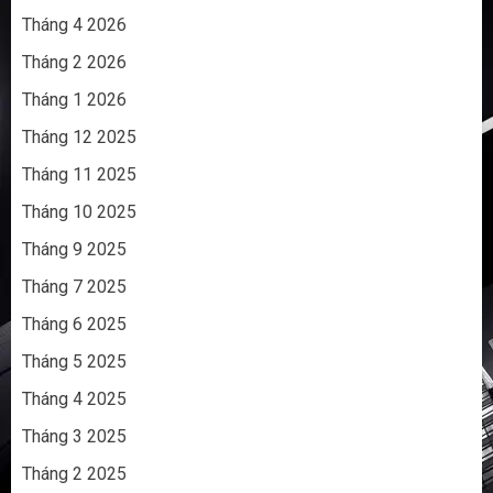
Tháng 4 2026
Tháng 2 2026
Tháng 1 2026
Tháng 12 2025
Tháng 11 2025
Tháng 10 2025
Tháng 9 2025
Tháng 7 2025
Tháng 6 2025
Tháng 5 2025
Tháng 4 2025
Tháng 3 2025
Tháng 2 2025