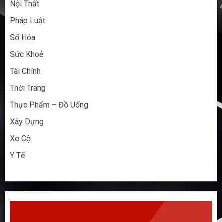
Nội Thất
Pháp Luật
Số Hóa
Sức Khoẻ
Tài Chính
Thời Trang
Thực Phẩm – Đồ Uống
Xây Dựng
Xe Cộ
Y Tế