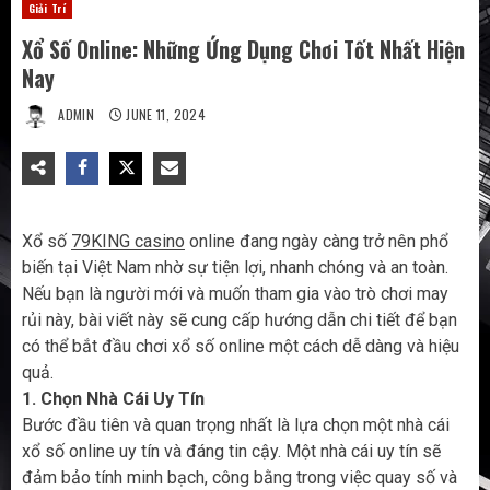
Giải Trí
Xổ Số Online: Những Ứng Dụng Chơi Tốt Nhất Hiện
Nay
ADMIN
JUNE 11, 2024
Xổ số
79KING casino
online đang ngày càng trở nên phổ
biến tại Việt Nam nhờ sự tiện lợi, nhanh chóng và an toàn.
Nếu bạn là người mới và muốn tham gia vào trò chơi may
rủi này, bài viết này sẽ cung cấp hướng dẫn chi tiết để bạn
có thể bắt đầu chơi xổ số online một cách dễ dàng và hiệu
quả.
1. Chọn Nhà Cái Uy Tín
Bước đầu tiên và quan trọng nhất là lựa chọn một nhà cái
xổ số online uy tín và đáng tin cậy. Một nhà cái uy tín sẽ
đảm bảo tính minh bạch, công bằng trong việc quay số và