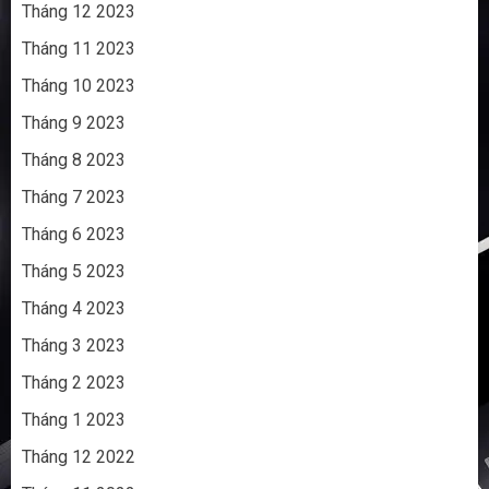
Tháng 12 2023
Tháng 11 2023
Tháng 10 2023
Tháng 9 2023
Tháng 8 2023
Tháng 7 2023
Tháng 6 2023
Tháng 5 2023
Tháng 4 2023
Tháng 3 2023
Tháng 2 2023
Tháng 1 2023
Tháng 12 2022