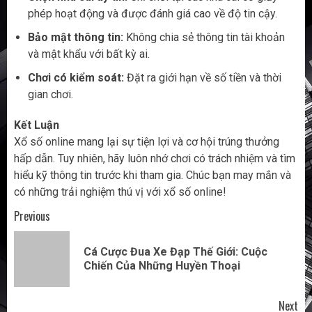
phép hoạt động và được đánh giá cao về độ tin cậy.
Bảo mật thông tin:
Không chia sẻ thông tin tài khoản
và mật khẩu với bất kỳ ai.
Chơi có kiểm soát:
Đặt ra giới hạn về số tiền và thời
gian chơi.
Kết Luận
Xổ số online mang lại sự tiện lợi và cơ hội trúng thưởng
hấp dẫn. Tuy nhiên, hãy luôn nhớ chơi có trách nhiệm và tìm
hiểu kỹ thông tin trước khi tham gia. Chúc bạn may mắn và
có những trải nghiệm thú vị với xổ số online!
Post
Previous
navigation
Cá Cược Đua Xe Đạp Thế Giới: Cuộc
Pr
Chiến Của Những Huyền Thoại
pos
Next