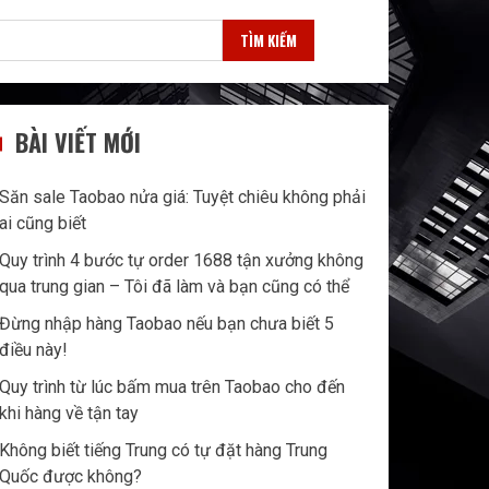
TÌM KIẾM
BÀI VIẾT MỚI
Săn sale Taobao nửa giá: Tuyệt chiêu không phải
ai cũng biết
Quy trình 4 bước tự order 1688 tận xưởng không
qua trung gian – Tôi đã làm và bạn cũng có thể
Đừng nhập hàng Taobao nếu bạn chưa biết 5
điều này!
Quy trình từ lúc bấm mua trên Taobao cho đến
khi hàng về tận tay
Không biết tiếng Trung có tự đặt hàng Trung
Quốc được không?