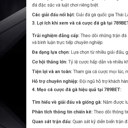
đá đặc sắc và luật chơi riêng biệt.
Các giải đấu nổi bật:
Giải đá gà quốc gia Thái 
3. Lợi ích khi xem và cá cược đá gà tại 789BE
Trải nghiệm đẳng cấp:
Theo dõi những trận đá 
và bình luận trực tiếp chuyên nghiệp.
Đa dạng lựa chọn:
Lựa chọn từ nhiều giải đấu, g
Cơ hội thắng lớn:
Tỷ lệ cược hấp dẫn và nhiều k
Tiện lợi và an toàn:
Tham gia cá cược mọi lúc, 
Hỗ trợ chuyên nghiệp:
Đội ngũ hỗ trợ khách hà
4. Mẹo cá cược đá gà hiệu quả tại 789BET:
Tìm hiểu về giải đấu và giống gà:
Nắm được luậ
Phân tích thông tin chiến kê:
Theo dõi thông tin
Quan sát trận đấu:
Quan sát kỹ diễn biến trận đ