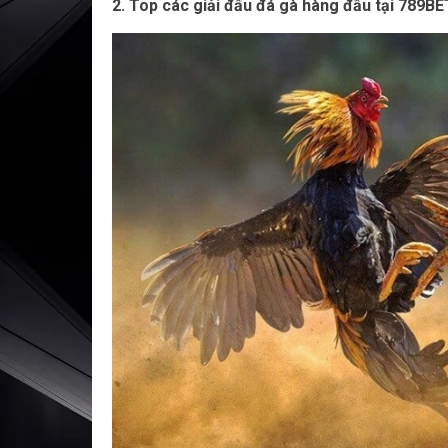
2. Top các giải đấu đá gà hàng đầu tại 789BE