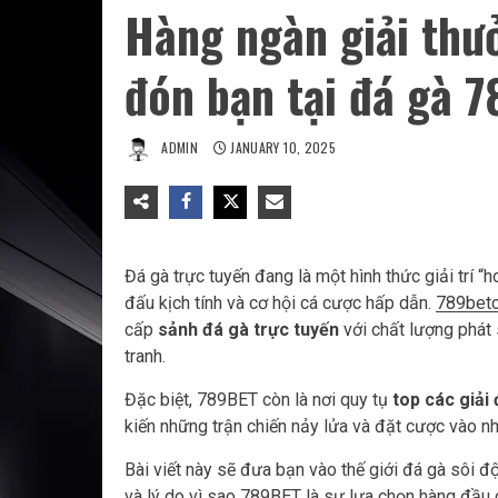
Hàng ngàn giải thư
đón bạn tại đá gà 7
ADMIN
JANUARY 10, 2025
Đá gà trực tuyến đang là một hình thức giải trí 
đấu kịch tính và cơ hội cá cược hấp dẫn.
789betc
cấp
sảnh đá gà trực tuyến
với chất lượng phát 
tranh.
Đặc biệt, 789BET còn là nơi quy tụ
top các giải
kiến những trận chiến nảy lửa và đặt cược vào n
Bài viết này sẽ đưa bạn vào thế giới đá gà sôi 
và lý do vì sao 789BET là sự lựa chọn hàng đầu