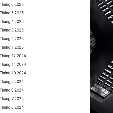
Tháng 6 2025
Tháng 5 2025
Tháng 4 2025
Tháng 3 2025
Tháng 2 2025
Tháng 1 2025
Tháng 12 2024
Tháng 11 2024
Tháng 10 2024
Tháng 9 2024
Tháng 8 2024
Tháng 7 2024
Tháng 6 2024