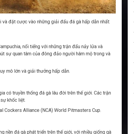
 và đặt cược vào những giải đấu đá gà hấp dẫn nhất:
ampuchia, nổi tiếng với những trận đấu nảy lửa và
 hút sự quan tâm của đông đảo người hâm mộ trong và
quy mô lớn và giải thưởng hấp dẫn.
a có truyền thống đá gà lâu đời trên thế giới. Các trận
sự khốc liệt.
al Cockers Alliance (NCA) World Pitmasters Cup.
 nền đá gà phát triển trên thế giới, với nhiều giống gà