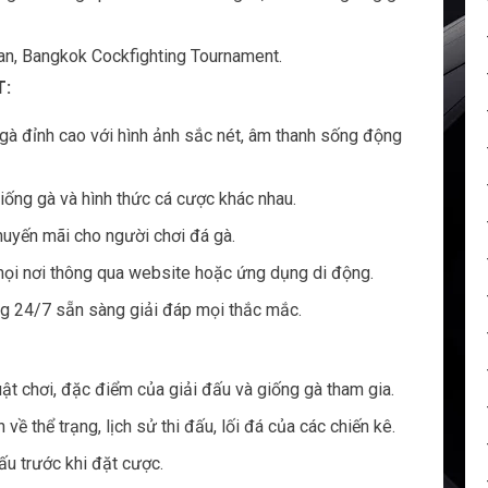
Lan, Bangkok Cockfighting Tournament.
T:
gà đỉnh cao với hình ảnh sắc nét, âm thanh sống động
iống gà và hình thức cá cược khác nhau.
huyến mãi cho người chơi đá gà.
mọi nơi thông qua website hoặc ứng dụng di động.
ng 24/7 sẵn sàng giải đáp mọi thắc mắc.
t chơi, đặc điểm của giải đấu và giống gà tham gia.
 về thể trạng, lịch sử thi đấu, lối đá của các chiến kê.
ấu trước khi đặt cược.