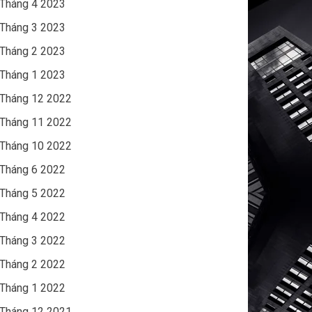
Tháng 4 2023
Tháng 3 2023
Tháng 2 2023
Tháng 1 2023
Tháng 12 2022
Tháng 11 2022
Tháng 10 2022
Tháng 6 2022
Tháng 5 2022
Tháng 4 2022
Tháng 3 2022
Tháng 2 2022
Tháng 1 2022
Tháng 12 2021