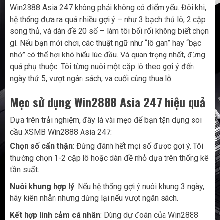
Win2888 Asia 247 không phải không có điểm yếu. Đôi khi,
hệ thống đưa ra quá nhiều gợi ý – như 3 bạch thủ lô, 2 cặp
song thủ, và dàn đề 20 số – làm tôi bối rối không biết chọn
gì. Nếu bạn mới chơi, các thuật ngữ như “lô gan” hay “bạc
nhớ” có thể hơi khó hiểu lúc đầu. Và quan trọng nhất, đừng
quá phụ thuộc. Tôi từng nuôi một cặp lô theo gợi ý đến
ngày thứ 5, vượt ngân sách, và cuối cùng thua lỗ.
Mẹo sử dụng Win2888 Asia 247 hiệu quả
Dựa trên trải nghiệm, đây là vài mẹo để bạn tận dụng soi
cầu XSMB Win2888 Asia 247:
Chọn số cẩn thận
: Đừng đánh hết mọi số được gợi ý. Tôi
thường chọn 1-2 cặp lô hoặc dàn đề nhỏ dựa trên thống kê
tần suất.
Nuôi khung hợp lý
: Nếu hệ thống gợi ý nuôi khung 3 ngày,
hãy kiên nhẫn nhưng dừng lại nếu vượt ngân sách.
Kết hợp linh cảm cá nhân
: Dùng dự đoán của Win2888