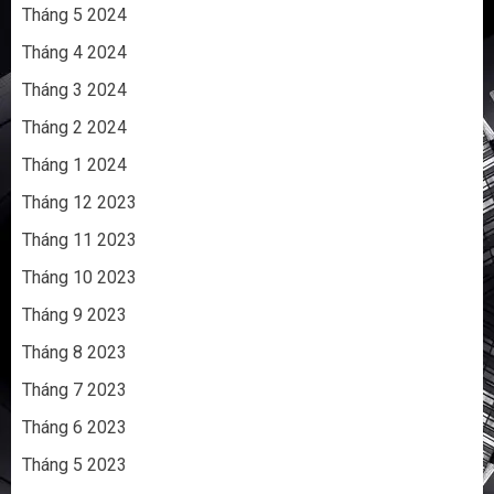
Tháng 5 2024
Tháng 4 2024
Tháng 3 2024
Tháng 2 2024
Tháng 1 2024
Tháng 12 2023
Tháng 11 2023
Tháng 10 2023
Tháng 9 2023
Tháng 8 2023
Tháng 7 2023
Tháng 6 2023
Tháng 5 2023