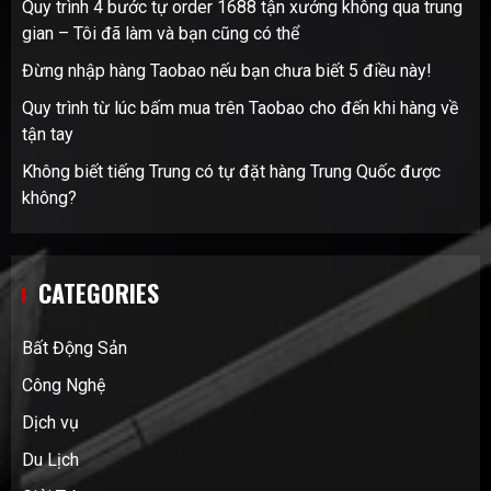
Quy trình 4 bước tự order 1688 tận xưởng không qua trung
gian – Tôi đã làm và bạn cũng có thể
Đừng nhập hàng Taobao nếu bạn chưa biết 5 điều này!
Quy trình từ lúc bấm mua trên Taobao cho đến khi hàng về
tận tay
Không biết tiếng Trung có tự đặt hàng Trung Quốc được
không?
CATEGORIES
Bất Động Sản
Công Nghệ
Dịch vụ
Du Lịch