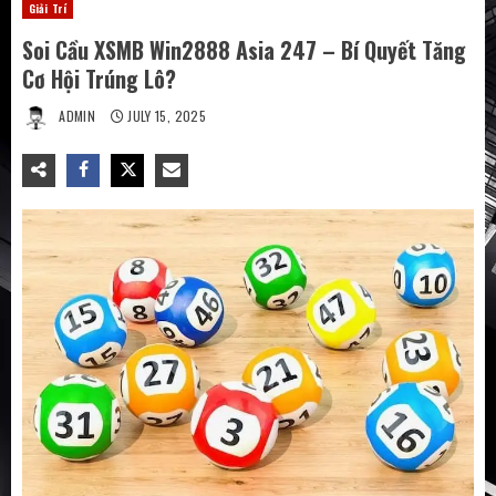
Giải Trí
Soi Cầu XSMB Win2888 Asia 247 – Bí Quyết Tăng
Cơ Hội Trúng Lô?
ADMIN
JULY 15, 2025