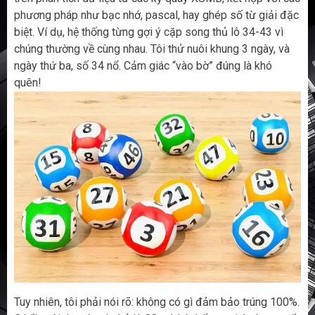
phương pháp như bạc nhớ, pascal, hay ghép số từ giải đặc
biệt. Ví dụ, hệ thống từng gợi ý cặp song thủ lô 34-43 vì
chúng thường về cùng nhau. Tôi thử nuôi khung 3 ngày, và
ngày thứ ba, số 34 nổ. Cảm giác “vào bờ” đúng là khó
quên!
Tuy nhiên, tôi phải nói rõ: không có gì đảm bảo trúng 100%.