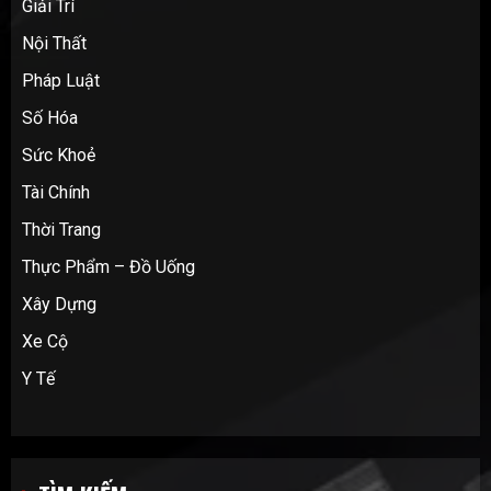
Giải Trí
Nội Thất
Pháp Luật
Số Hóa
Sức Khoẻ
Tài Chính
Thời Trang
Thực Phẩm – Đồ Uống
Xây Dựng
Xe Cộ
Y Tế