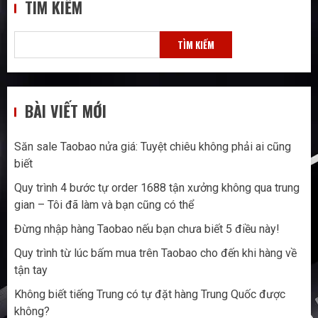
TÌM KIẾM
TÌM KIẾM
BÀI VIẾT MỚI
Săn sale Taobao nửa giá: Tuyệt chiêu không phải ai cũng
biết
Quy trình 4 bước tự order 1688 tận xưởng không qua trung
gian – Tôi đã làm và bạn cũng có thể
Đừng nhập hàng Taobao nếu bạn chưa biết 5 điều này!
Quy trình từ lúc bấm mua trên Taobao cho đến khi hàng về
tận tay
Không biết tiếng Trung có tự đặt hàng Trung Quốc được
không?