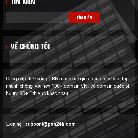
TÌM KIẾM
TÌM KIẾM
VỀ CHÚNG TÔI
Cung cấp thệ thống PBN mạnh mẽ giúp bạn có cơ vào top
nhanh chống, với hơn 100+ domain VN , và domain quốc tế,
hỗ trợ 30+ lĩnh vực khác nhau.
Liên hệ :
support@pbn24h.com