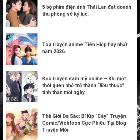
5 bộ phim điện ảnh Thái Lan đạt doanh
thu phòng vé kỷ lục.
Top truyện anime Tiên Hiệp hay nhất
năm 2026.
Đọc truyện đam mỹ online – Khi một
thói quen nhỏ trở thành “liều thuốc”
tinh thần mỗi ngày
Thế Giới Đa Sắc: Bí Kíp “Cày” Truyện
Comic/Webtoon Cực Phiêu Tại Blog
Truyện Mới