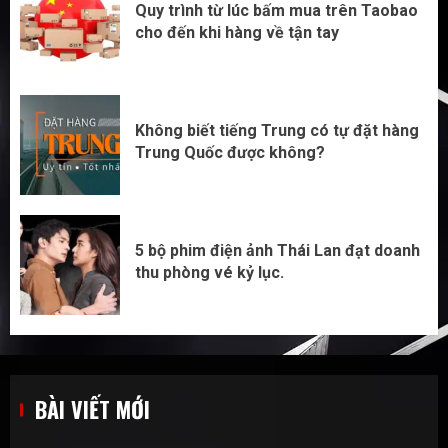
Quy trình từ lúc bấm mua trên Taobao
cho đến khi hàng về tận tay
Không biết tiếng Trung có tự đặt hàng
Trung Quốc được không?
5 bộ phim điện ảnh Thái Lan đạt doanh
thu phòng vé kỷ lục.
BÀI VIẾT MỚI