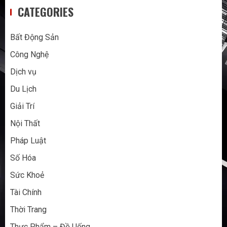
CATEGORIES
Bất Động Sản
Công Nghệ
Dịch vụ
Du Lịch
Giải Trí
Nội Thất
Pháp Luật
Số Hóa
Sức Khoẻ
Tài Chính
Thời Trang
Thực Phẩm – Đồ Uống