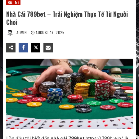
Giải Trí
Nhà Cái 789bet – Trải Nghiệm Thực Tế Từ Người
Chơi
ADMIN
AUGUST 17, 2025
Lần đầu tôi biết đến
nhà cái 789bet
https://789b.win/
là