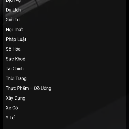
Dịch vụ
Du Lịch
Giải Trí
Nội Thất
Pháp Luật
Số Hóa
Sức Khoẻ
Tài Chính
Thời Trang
Thực Phẩm – Đồ Uống
Xây Dựng
Xe Cộ
Y Tế