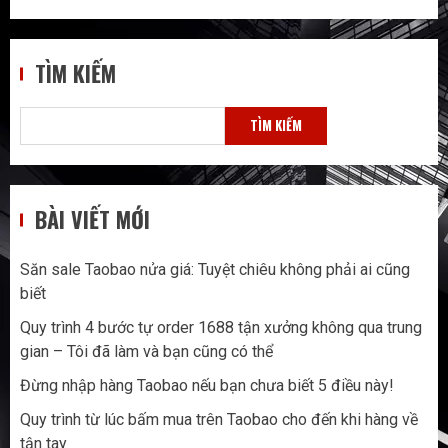
TÌM KIẾM
TÌM KIẾM
BÀI VIẾT MỚI
Săn sale Taobao nửa giá: Tuyệt chiêu không phải ai cũng
biết
Quy trình 4 bước tự order 1688 tận xưởng không qua trung
gian – Tôi đã làm và bạn cũng có thể
Đừng nhập hàng Taobao nếu bạn chưa biết 5 điều này!
Quy trình từ lúc bấm mua trên Taobao cho đến khi hàng về
tận tay