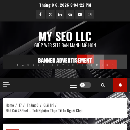
Skip
Tháng 8 6, 2026
3:04:23 PM
to
Facebook
Twitter
Linkedin
VK
Youtube
Instagram
content
MY SEO LLC
GIÚP WEB SITE BẠN MẠNH MẼ HƠN
Primary
Menu
Home
17
Tháng 8
Giải Trí
Nhà Cái 789bet – Trải Nghiệm Thực Tế Từ Người Chơi