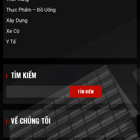
Thực Phẩm – Đồ Uống
Xây Dựng
Xe Cộ
Y Tế
TÌM KIẾM
TÌM KIẾM
VỀ CHÚNG TÔI