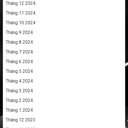
Tháng 12 2024
Tháng 11 2024
Tháng 10 2024
Tháng 9 2024
Tháng 8 2024
Tháng 7 2024
Tháng 6 2024
Tháng 5 2024
Tháng 4 2024
Tháng 3 2024
Tháng 2 2024
Tháng 1 2024
Tháng 12 2023