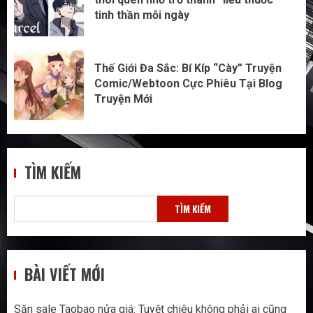
tinh thần mỗi ngày
Thế Giới Đa Sắc: Bí Kíp “Cày” Truyện
Comic/Webtoon Cực Phiêu Tại Blog
Truyện Mới
TÌM KIẾM
TÌM KIẾM
BÀI VIẾT MỚI
Săn sale Taobao nửa giá: Tuyệt chiêu không phải ai cũng