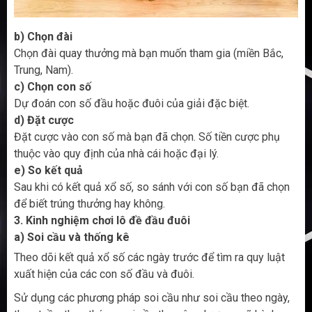
b) Chọn đài
Chọn đài quay thưởng mà bạn muốn tham gia (miền Bắc,
Trung, Nam).
c) Chọn con số
Dự đoán con số đầu hoặc đuôi của giải đặc biệt.
d) Đặt cược
Đặt cược vào con số mà bạn đã chọn. Số tiền cược phụ
thuộc vào quy định của nhà cái hoặc đại lý.
e) So kết quả
Sau khi có kết quả xổ số, so sánh với con số bạn đã chọn
để biết trúng thưởng hay không.
3. Kinh nghiệm chơi lô đề đầu đuôi
a) Soi cầu và thống kê
Theo dõi kết quả xổ số các ngày trước để tìm ra quy luật
xuất hiện của các con số đầu và đuôi.
Sử dụng các phương pháp soi cầu như soi cầu theo ngày,