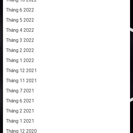
Tháng 6 2022
Tháng 5 2022
Tháng 4 2022
Tháng 3 2022
Tháng 2 2022
Tháng 1 2022
Tháng 12 2021
Tháng 11 2021
Tháng 7 2021
Tháng 6 2021
Tháng 2 2021
Tháng 1 2021
Tháng 12 2020