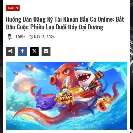
Giải Trí
Hướng Dẫn Đăng Ký Tài Khoản Bắn Cá Online: Bắt
Đầu Cuộc Phiêu Lưu Dưới Đáy Đại Dương
ADMIN
MAY 18, 2024