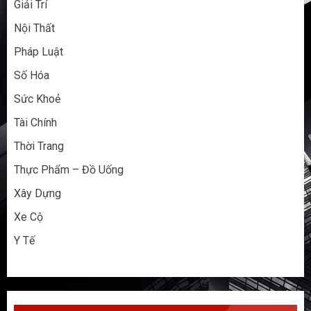
Giải Trí
Nội Thất
Pháp Luật
Số Hóa
Sức Khoẻ
Tài Chính
Thời Trang
Thực Phẩm – Đồ Uống
Xây Dựng
Xe Cộ
Y Tế