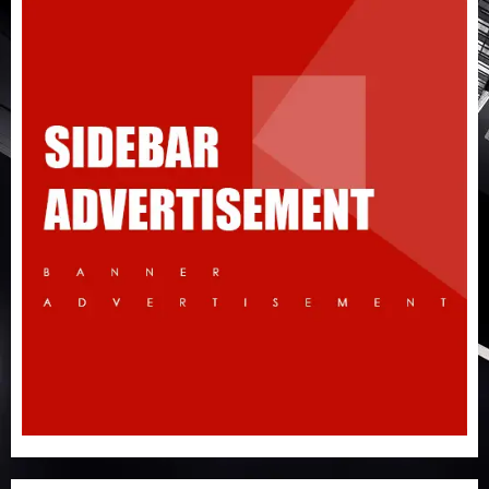
Đừng nhập hàng Taobao nếu bạn chưa
biết 5 điều này!
3
Quy trình từ lúc bấm mua trên Taobao
cho đến khi hàng về tận tay
4
Không biết tiếng Trung có tự đặt hàng