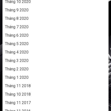
Tháng 10 2020
Tháng 9 2020
Tháng 8 2020
Tháng 7 2020
Tháng 6 2020
Tháng 5 2020
Tháng 4 2020
Tháng 3 2020
Tháng 2 2020
Tháng 1 2020
Tháng 11 2018
Tháng 10 2018
Tháng 11 2017