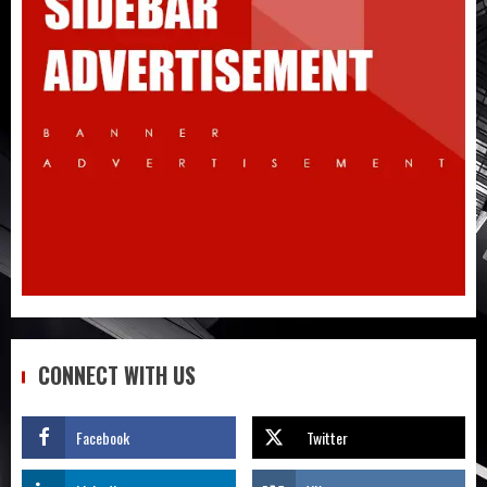
Đừng nhập hàng Taobao nếu bạn chưa
biết 5 điều này!
3
Quy trình từ lúc bấm mua trên Taobao
cho đến khi hàng về tận tay
4
Không biết tiếng Trung có tự đặt hàng
Trung Quốc được không?
CONNECT WITH US
5
Facebook
Twitter
Săn sale Taobao nửa giá: Tuyệt chiêu