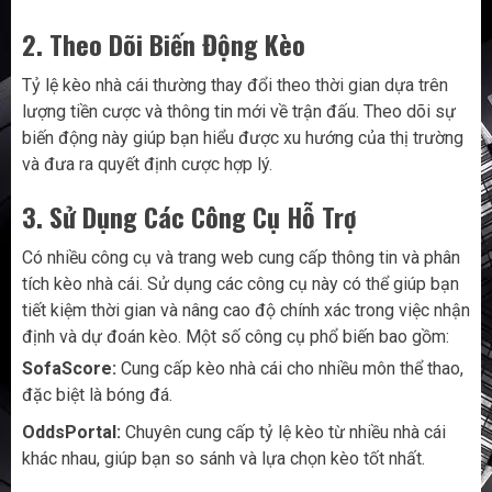
2. Theo Dõi Biến Động Kèo
Tỷ lệ kèo nhà cái thường thay đổi theo thời gian dựa trên
lượng tiền cược và thông tin mới về trận đấu. Theo dõi sự
biến động này giúp bạn hiểu được xu hướng của thị trường
và đưa ra quyết định cược hợp lý.
3. Sử Dụng Các Công Cụ Hỗ Trợ
Có nhiều công cụ và trang web cung cấp thông tin và phân
tích kèo nhà cái. Sử dụng các công cụ này có thể giúp bạn
tiết kiệm thời gian và nâng cao độ chính xác trong việc nhận
định và dự đoán kèo. Một số công cụ phổ biến bao gồm:
SofaScore:
Cung cấp kèo nhà cái cho nhiều môn thể thao,
đặc biệt là bóng đá.
OddsPortal:
Chuyên cung cấp tỷ lệ kèo từ nhiều nhà cái
khác nhau, giúp bạn so sánh và lựa chọn kèo tốt nhất.