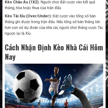
Kèo Châu Âu (1X2):
Người chơi đặt cược vào kết quả
thắng, hòa hoặc thua của trận đấu.
Kèo Tài Xỉu (Over/Under):
Đặt cược vào tổng số bàn
thắng ghi được trong trận đấu. Nếu tổng số bàn thắng lớn
hơn con số dự đoán của nhà cái, người chơi thắng cược Tài,
ngược lại là Xỉu.
Cách Nhận Định Kèo Nhà Cái Hôm
Nay