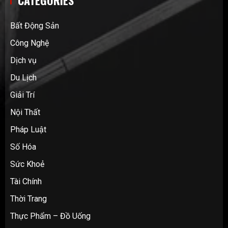
CATEGORIES
Bất Động Sản
Công Nghệ
Dịch vụ
Du Lịch
Giải Trí
Nội Thất
Pháp Luật
Số Hóa
Sức Khoẻ
Tài Chính
Thời Trang
Thực Phẩm – Đồ Uống