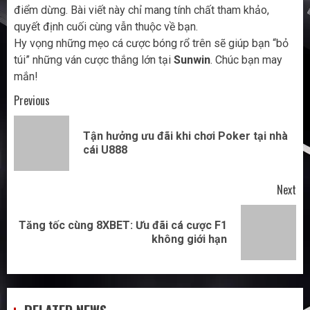
điểm dừng. Bài viết này chỉ mang tính chất tham khảo,
quyết định cuối cùng vẫn thuộc về bạn.
Hy vọng những mẹo cá cược bóng rổ trên sẽ giúp bạn “bỏ
túi” những ván cược thắng lớn tại
Sunwin
. Chúc bạn may
mắn!
Post
Previous
navigation
Tận hưởng ưu đãi khi chơi Poker tại nhà
Pr
cái U888
pos
Next
Tăng tốc cùng 8XBET: Ưu đãi cá cược F1
Next
không giới hạn
post: