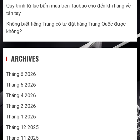
Quy trình từ lúc bấm mua trên Taobao cho đến khi hàng về
tận tay
Không biết tiếng Trung có tự đặt hàng Trung Quốc được
không?
ARCHIVES
Tháng 6 2026
Tháng 5 2026
Tháng 4 2026
Tháng 2 2026
Tháng 1 2026
Tháng 12 2025
Tháng 11 2025