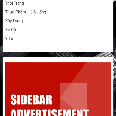
Thời Trang
Thực Phẩm – Đồ Uống
Xây Dựng
Xe Cộ
Y Tế
Đừng nhập hàng Taobao nếu bạn chưa