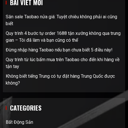
BÀI VIẾT MỚI
Săn sale Taobao nửa giá: Tuyệt chiêu không phải ai cũng
biết
Quy trình 4 bước tự order 1688 tận xưởng không qua trung
gian – Tôi đã làm và bạn cũng có thể
Đừng nhập hàng Taobao nếu bạn chưa biết 5 điều này!
Quy trình từ lúc bấm mua trên Taobao cho đến khi hàng về
tận tay
Không biết tiếng Trung có tự đặt hàng Trung Quốc được
không?
CATEGORIES
Bất Động Sản