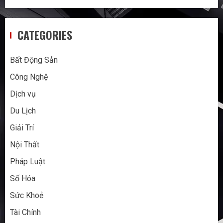
CATEGORIES
Bất Động Sản
Công Nghệ
Dịch vụ
Du Lịch
Giải Trí
Nội Thất
Pháp Luật
Số Hóa
Sức Khoẻ
Tài Chính