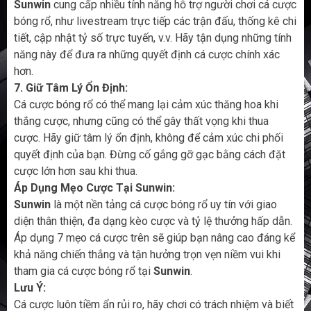
Sunwin
cung cấp nhiều tính năng hỗ trợ người chơi cá cược
bóng rổ, như livestream trực tiếp các trận đấu, thống kê chi
tiết, cập nhật tỷ số trực tuyến, v.v. Hãy tận dụng những tính
năng này để đưa ra những quyết định cá cược chính xác
hơn.
7. Giữ Tâm Lý Ổn Định:
Cá cược bóng rổ có thể mang lại cảm xúc thăng hoa khi
thắng cược, nhưng cũng có thể gây thất vọng khi thua
cược. Hãy giữ tâm lý ổn định, không để cảm xúc chi phối
quyết định của bạn. Đừng cố gắng gỡ gạc bằng cách đặt
cược lớn hơn sau khi thua.
Áp Dụng Mẹo Cược Tại Sunwin:
Sunwin
là một nền tảng cá cược bóng rổ uy tín với giao
diện thân thiện, đa dạng kèo cược và tỷ lệ thưởng hấp dẫn.
Áp dụng 7 mẹo cá cược trên sẽ giúp bạn nâng cao đáng kể
khả năng chiến thắng và tận hưởng trọn vẹn niềm vui khi
tham gia cá cược bóng rổ tại
Sunwin
.
Lưu Ý:
Cá cược luôn tiềm ẩn rủi ro, hãy chơi có trách nhiệm và biết