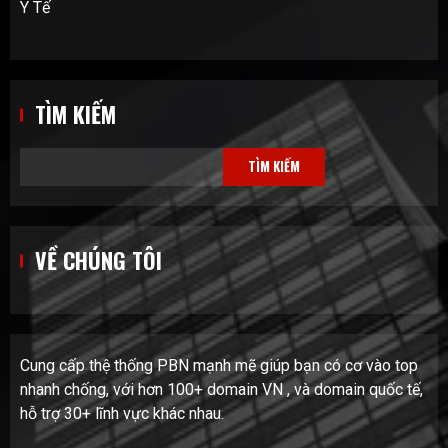
Y Tế
TÌM KIẾM
TÌM KIẾM
VỀ CHÚNG TÔI
Cung cấp thệ thống PBN mạnh mẽ giúp bạn có cơ vào top
nhanh chống, với hơn 100+ domain VN , và domain quốc tế,
hỗ trợ 30+ lĩnh vực khác nhau.