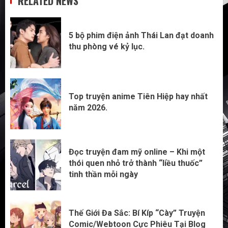
RELATED NEWS
5 bộ phim điện ảnh Thái Lan đạt doanh
thu phòng vé kỷ lục.
Top truyện anime Tiên Hiệp hay nhất
năm 2026.
Đọc truyện đam mỹ online – Khi một
thói quen nhỏ trở thành “liều thuốc”
tinh thần mỗi ngày
Thế Giới Đa Sắc: Bí Kíp “Cày” Truyện
Comic/Webtoon Cực Phiêu Tại Blog