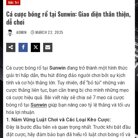
Giải Trí
Cá cược bóng rổ tại Sunwin: Giao diện thân thiện,
dễ chơi
ADMIN
MARCH 22, 2025
Cá cược bóng rổ tại
Sunwin
đang trở thành một hình thức
giải trí hấp dẫn, thu hút đông đảo người chơi bởi sự kịch
tính và cơ hội thắng lớn. Tuy nhiên, để “bỏ túi” những ván
cược thắng liên tục, bạn cần trang bị cho mình những mẹo
cá cược hiệu quả. Bài viết này sẽ chia sẻ 7 mẹo cá cược
bóng rổ tại
Sunwin
giúp bạn nâng cao tỷ lệ thắng và tối ưu
hóa lợi nhuận.
1. Nắm Vững Luật Chơi và Các Loại Kèo Cược:
Đây là bước đầu tiên và quan trọng nhất. Trước khi bắt đầu
đặt cược, hãy đảm bảo bạn đã hiểu rõ luật chơi bóng rổ và