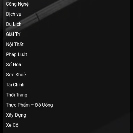
Công Nghệ
Dịch vụ
Du Lịch
Giải Trí
Nội Thất
Pháp Luật
Số Hóa
Sức Khoẻ
Tài Chính
Thời Trang
Thực Phẩm – Đồ Uống
Xây Dựng
Xe Cộ