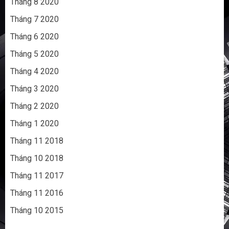
Tháng 8 2020
Tháng 7 2020
Tháng 6 2020
Tháng 5 2020
Tháng 4 2020
Tháng 3 2020
Tháng 2 2020
Tháng 1 2020
Tháng 11 2018
Tháng 10 2018
Tháng 11 2017
Tháng 11 2016
Tháng 10 2015