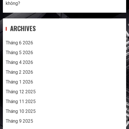
không?
ARCHIVES
Tháng 6 2026
Tháng 5 2026
Tháng 4 2026
Tháng 2 2026
Tháng 1 2026
Tháng 12 2025
Tháng 11 2025
Tháng 10 2025
Tháng 9 2025