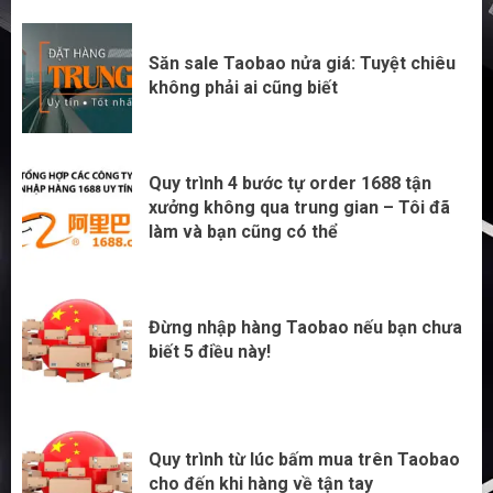
làm và bạn cũng có thể
2
Săn sale Taobao nửa giá: Tuyệt chiêu
không phải ai cũng biết
Đừng nhập hàng Taobao nếu bạn chưa
biết 5 điều này!
3
Quy trình 4 bước tự order 1688 tận
xưởng không qua trung gian – Tôi đã
làm và bạn cũng có thể
Đừng nhập hàng Taobao nếu bạn chưa
biết 5 điều này!
Quy trình từ lúc bấm mua trên Taobao
cho đến khi hàng về tận tay