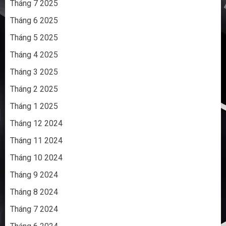
Tháng 7 2025
Tháng 6 2025
Tháng 5 2025
Tháng 4 2025
Tháng 3 2025
Tháng 2 2025
Tháng 1 2025
Tháng 12 2024
Tháng 11 2024
Tháng 10 2024
Tháng 9 2024
Tháng 8 2024
Tháng 7 2024