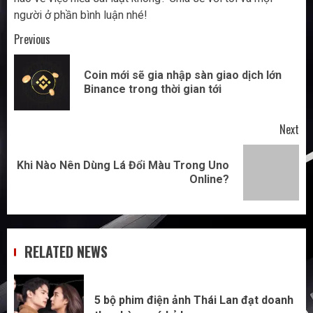
người ở phần bình luận nhé!
Post
Previous
navigation
Coin mới sẽ gia nhập sàn giao dịch lớn
Pr
Binance trong thời gian tới
pos
Next
Khi Nào Nên Dùng Lá Đổi Màu Trong Uno
Next
Online?
post:
RELATED NEWS
5 bộ phim điện ảnh Thái Lan đạt doanh