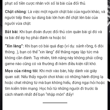
phạt số tiền cược nhân với số lá bài của đối thủ.
Chặt chồng:
Là việc một người chặt bài của người khác, và
người tiếp theo lại dùng bài lớn hơn để chặt lên bài của
người vừa chặt.
Bắt bài:
Khi bạn đoán được đối thủ còn quân bài gì đó và
ra bài để ép họ phải đánh ra hoặc bí.
“Xin làng”:
Khi bạn có bài quá đẹp (ví dụ: sảnh rồng, 6 đôi
thông…), bạn có thể “xin làng” để thắng ngay lập tức mà
không cần đánh. Tuy nhiên, tính năng này không phải cổng
game nào cũng có và thường đi kèm điều kiện rất khó.
Mẹo của riêng tôi:
Khi mới vào bàn, hãy dành vài giây
quan sát. Nếu thấy người chơi khác có những hành động lạ
hoặc chat những từ mà bạn không hiểu, đừng ngại hỏi hoặc
tìm kiếm trên mạng. Học hỏi từ những người đi trước là
cách nhanh nhất để bạn “nhập môn” đấy!