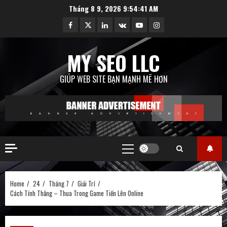
Skip
Tháng 8 9, 2026
9:54:42 AM
to
Facebook
Twitter
Linkedin
VK
Youtube
Instagram
content
MY SEO LLC
GIÚP WEB SITE BẠN MẠNH MẼ HƠN
Primary
Menu
Home
24
Tháng 7
Giải Trí
Cách Tính Thắng – Thua Trong Game Tiến Lên Online