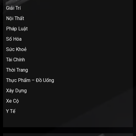
Giải Trí
Nội Thất
Pháp Luật
Số Hóa
Sức Khoẻ
Tài Chính
Thời Trang
Thực Phẩm – Đồ Uống
Xây Dựng
Xe Cộ
Y Tế