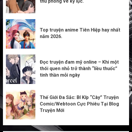
thu phòng vé kỷ lục.
Top truyện anime Tiên Hiệp hay nhất
năm 2026.
Đọc truyện đam mỹ online – Khi một
thói quen nhỏ trở thành “liều thuốc”
tinh thần mỗi ngày
Thế Giới Đa Sắc: Bí Kíp “Cày” Truyện
Comic/Webtoon Cực Phiêu Tại Blog
Truyện Mới