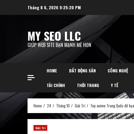
Skip
Tháng 8 6, 2026
9:25:21 PM
to
content
MY SEO LLC
GIÚP WEB SITE BẠN MẠNH MẼ HƠN
HOME
BẤT ĐỘNG SẢN
CÔNG NGHỆ
TÀI CHÍNH
THỜI TRANG
Y TẾ
Home
24
Tháng 10
Giải Trí
Top anime Trung Quốc đồ họa
Giải Trí