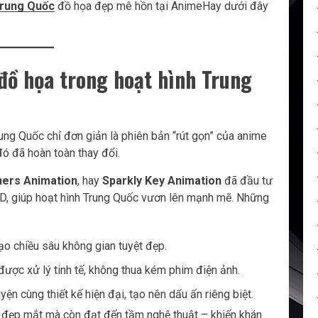
rung Quốc
đồ họa đẹp mê hồn tại AnimeHay dưới đây
 đồ họa trong hoạt hình Trung
ung Quốc chỉ đơn giản là phiên bản “rút gọn” của anime
đó đã hoàn toàn thay đổi.
ners Animation
, hay
Sparkly Key Animation
đã đầu tư
D, giúp hoạt hình Trung Quốc vươn lên mạnh mẽ. Những
ạo chiều sâu không gian tuyệt đẹp.
được xử lý tinh tế, không thua kém phim điện ảnh.
ện cùng thiết kế hiện đại, tạo nên dấu ấn riêng biệt.
 đẹp mắt mà còn đạt đến tầm nghệ thuật – khiến khán