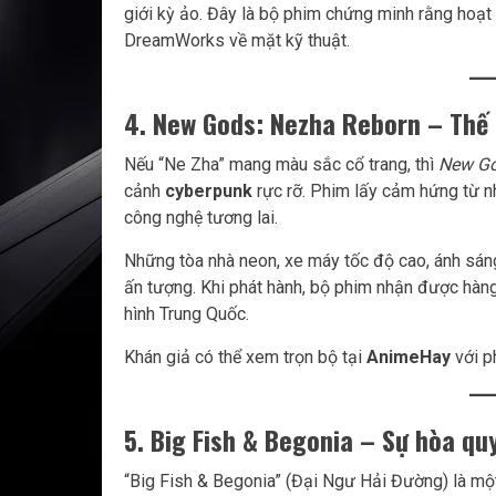
giới kỳ ảo. Đây là bộ phim chứng minh rằng hoạt
DreamWorks về mặt kỹ thuật.
4. New Gods: Nezha Reborn – Thế 
Nếu “Ne Zha” mang màu sắc cổ trang, thì
New Go
cảnh
cyberpunk
rực rỡ. Phim lấy cảm hứng từ nh
công nghệ tương lai.
Những tòa nhà neon, xe máy tốc độ cao, ánh sáng 
ấn tượng. Khi phát hành, bộ phim nhận được hàng
hình Trung Quốc.
Khán giả có thể xem trọn bộ tại
AnimeHay
với p
5. Big Fish & Begonia – Sự hòa q
“Big Fish & Begonia” (Đại Ngư Hải Đường) là một