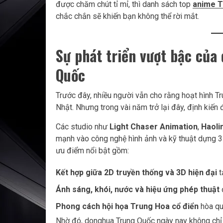
được chăm chút tỉ mỉ, thì danh sách top
anime T
chắc chắn sẽ khiến bạn không thể rời mắt.
Sự phát triển vượt bậc của
Quốc
Trước đây, nhiều người vẫn cho rằng hoạt hình Tr
Nhật. Nhưng trong vài năm trở lại đây, định kiến 
Các studio như
Light Chaser Animation
,
Haoli
mạnh vào công nghệ hình ảnh và kỹ thuật dựng 3
ưu điểm nổi bật gồm:
Kết hợp giữa 2D truyền thống và 3D hiện đại
t
Ánh sáng, khói, nước và hiệu ứng phép thuật
Phong cách hội họa Trung Hoa cổ điển
hòa quy
Nhờ đó, donghua Trung Quốc ngày nay không chỉ