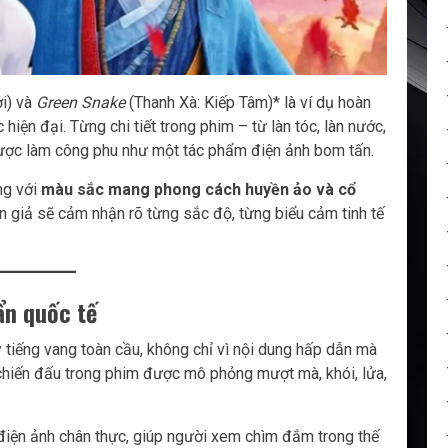
i) và
Green Snake
(Thanh Xà: Kiếp Tâm)* là ví dụ hoàn
hiện đại. Từng chi tiết trong phim – từ làn tóc, làn nước,
ược làm công phu như một tác phẩm điện ảnh bom tấn.
ng với
màu sắc mang phong cách huyền ảo và cổ
án giả sẽ cảm nhận rõ từng sắc độ, từng biểu cảm tinh tế
ẩn quốc tế
 tiếng vang toàn cầu, không chỉ vì nội dung hấp dẫn mà
chiến đấu trong phim được mô phỏng mượt mà, khói, lửa,
iện ảnh chân thực, giúp người xem chìm đắm trong thế