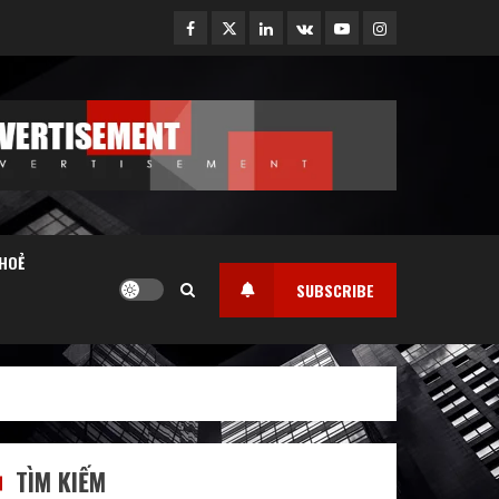
Facebook
Twitter
Linkedin
VK
Youtube
Instagram
HOẺ
SUBSCRIBE
TÌM KIẾM