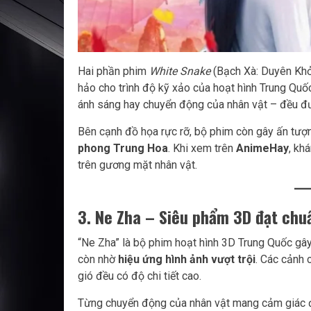
Hai phần phim
White Snake
(Bạch Xà: Duyên Khở
hảo cho trình độ kỹ xảo của hoạt hình Trung Quốc 
ánh sáng hay chuyển động của nhân vật – đều đ
Bên cạnh đồ họa rực rỡ, bộ phim còn gây ấn tượ
phong Trung Hoa
. Khi xem trên
AnimeHay
, kh
trên gương mặt nhân vật.
3. Ne Zha – Siêu phẩm 3D đạt chu
“Ne Zha” là bộ phim hoạt hình 3D Trung Quốc gây
còn nhờ
hiệu ứng hình ảnh vượt trội
. Các cảnh 
gió đều có độ chi tiết cao.
Từng chuyển động của nhân vật mang cảm giác đ