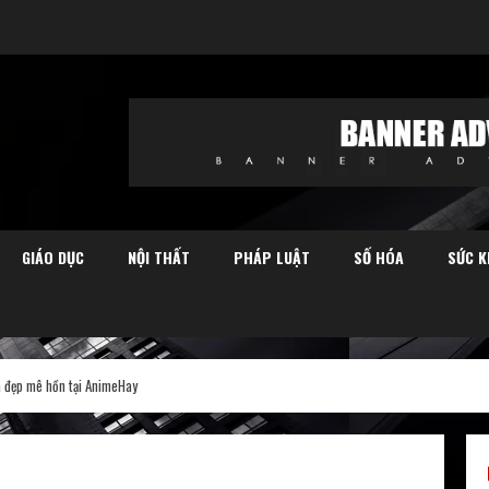
GIÁO DỤC
NỘI THẤT
PHÁP LUẬT
SỐ HÓA
SỨC K
 đẹp mê hồn tại AnimeHay