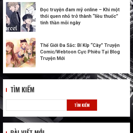
Đọc truyện đam mỹ online – Khi một
thói quen nhỏ trở thành “liều thuốc”
tinh thần mỗi ngày
Thế Giới Đa Sắc: Bí Kíp “Cày” Truyện
Comic/Webtoon Cực Phiêu Tại Blog
Truyện Mới
TÌM KIẾM
TÌM KIẾM
BÀI VIẾT MỚI