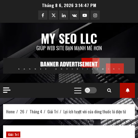
Skip
Tháng 8 6, 2026
3:14:48 PM
to
Facebook
Twitter
Linkedin
VK
Youtube
Instagram
content
MY SEO LLC
GIÚP WEB SITE BẠN MẠNH MẼ HƠN
Primary
Menu
Home
26
Tháng 4
Giải Trí
Lợi ích tuyệt vời của dòng thuốc lá điện tử
Giải Trí