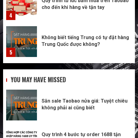
cho đến khi hàng về tận tay
4
Không biết tiếng Trung có tự đặt hàng
Trung Quốc được không?
5
Săn sale Taobao nửa giá: Tuyệt chiêu
YOU MAY HAVE MISSED
không phải ai cũng biết
1
Săn sale Taobao nửa giá: Tuyệt chiêu
Quy trình 4 bước tự order 1688 tận
không phải ai cũng biết
xưởng không qua trung gian – Tôi đã
làm và bạn cũng có thể
2
Quy trình 4 bước tự order 1688 tận