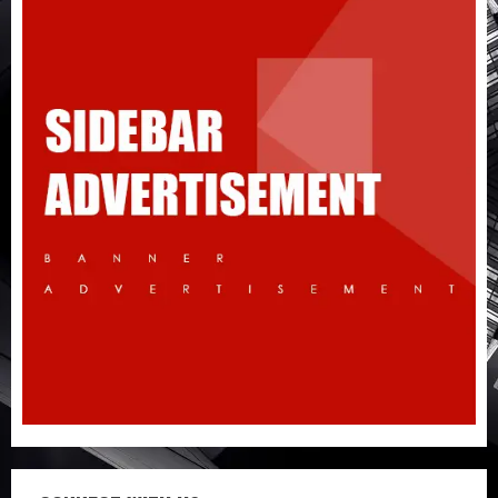
Đừng nhập hàng Taobao nếu bạn chưa
biết 5 điều này!
3
Quy trình từ lúc bấm mua trên Taobao
cho đến khi hàng về tận tay
4
Không biết tiếng Trung có tự đặt hàng
Trung Quốc được không?