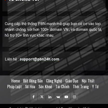
Cung cấp thệ thống PBN mạnh mẽ giúp bạn có cơ vào top
nhanh chống, với hơn 100+ domain VN , và domain quốc tế,
hỗ trợ 30+ lĩnh vực khác nhau.
Liên hệ :
support@pbn24h.com
Home
Bất Động Sản
Công Nghệ
Giáo Dục
Nội Thất
Pháp Luật
Số Hóa
Sức Khoẻ
Tài Chính
Thời Trang
Y Tế
Facebook
Twitter
Linkedin
VK
Youtube
Instagram