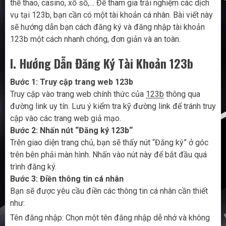
thể thao, casino, xổ số,… Để tham gia trải nghiệm các dịch
vụ tại 123b, bạn cần có một tài khoản cá nhân. Bài viết này
sẽ hướng dẫn bạn cách đăng ký và đăng nhập tài khoản
123b một cách nhanh chóng, đơn giản và an toàn.
I. Hướng Dẫn Đăng Ký Tài Khoản 123b
Bước 1: Truy cập trang web 123b
Truy cập vào trang web chính thức của
123b
thông qua
đường link uy tín. Lưu ý kiểm tra kỹ đường link để tránh truy
cập vào các trang web giả mạo.
Bước 2: Nhấn nút “Đăng ký 123b“
Trên giao diện trang chủ, bạn sẽ thấy nút “Đăng ký” ở góc
trên bên phải màn hình. Nhấn vào nút này để bắt đầu quá
trình đăng ký.
Bước 3: Điền thông tin cá nhân
Bạn sẽ được yêu cầu điền các thông tin cá nhân cần thiết
như:
Tên đăng nhập: Chọn một tên đăng nhập dễ nhớ và không