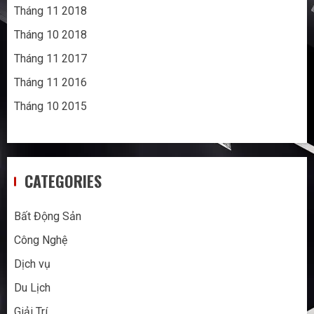
Tháng 11 2018
Tháng 10 2018
Tháng 11 2017
Tháng 11 2016
Tháng 10 2015
CATEGORIES
Bất Động Sản
Công Nghệ
Dịch vụ
Du Lịch
Giải Trí