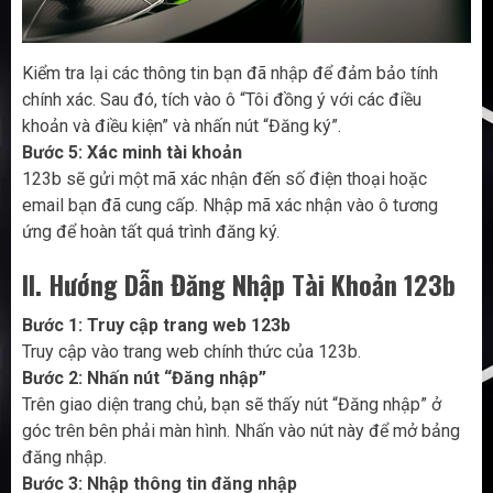
Kiểm tra lại các thông tin bạn đã nhập để đảm bảo tính
chính xác. Sau đó, tích vào ô “Tôi đồng ý với các điều
khoản và điều kiện” và nhấn nút “Đăng ký”.
Bước 5: Xác minh tài khoản
123b sẽ gửi một mã xác nhận đến số điện thoại hoặc
email bạn đã cung cấp. Nhập mã xác nhận vào ô tương
ứng để hoàn tất quá trình đăng ký.
II. Hướng Dẫn Đăng Nhập Tài Khoản 123b
Bước 1: Truy cập trang web 123b
Truy cập vào trang web chính thức của 123b.
Bước 2: Nhấn nút “Đăng nhập”
Trên giao diện trang chủ, bạn sẽ thấy nút “Đăng nhập” ở
góc trên bên phải màn hình. Nhấn vào nút này để mở bảng
đăng nhập.
Bước 3: Nhập thông tin đăng nhập