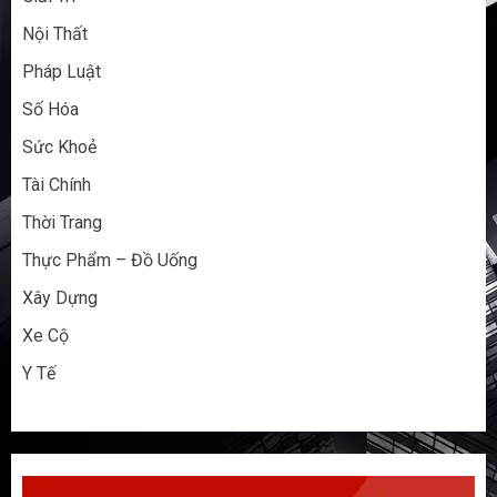
Nội Thất
Pháp Luật
Số Hóa
Sức Khoẻ
Tài Chính
Thời Trang
Thực Phẩm – Đồ Uống
Xây Dựng
Xe Cộ
Y Tế