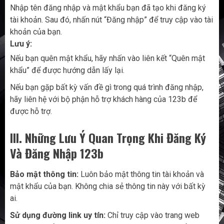
Nhập tên đăng nhập và mật khẩu bạn đã tạo khi đăng ký
tài khoản. Sau đó, nhấn nút “Đăng nhập” để truy cập vào tài
khoản của bạn.
Lưu ý:
Nếu bạn quên mật khẩu, hãy nhấn vào liên kết “Quên mật
khẩu” để được hướng dẫn lấy lại.
Nếu bạn gặp bất kỳ vấn đề gì trong quá trình đăng nhập,
hãy liên hệ với bộ phận hỗ trợ khách hàng của 123b để
được hỗ trợ.
III. Những Lưu Ý Quan Trọng Khi Đăng Ký
Và Đăng Nhập 123b
Bảo mật thông tin:
Luôn bảo mật thông tin tài khoản và
mật khẩu của bạn. Không chia sẻ thông tin này với bất kỳ
ai.
Sử dụng đường link uy tín:
Chỉ truy cập vào trang web