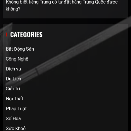
Không biết tiếng Trung có tự đặt hàng Trung Quốc được
không?
CATEGORIES
Bất Động Sản
Công Nghệ
Dịch vụ
Du Lịch
Giải Trí
Nội Thất
Pháp Luật
Số Hóa
Sức Khoẻ