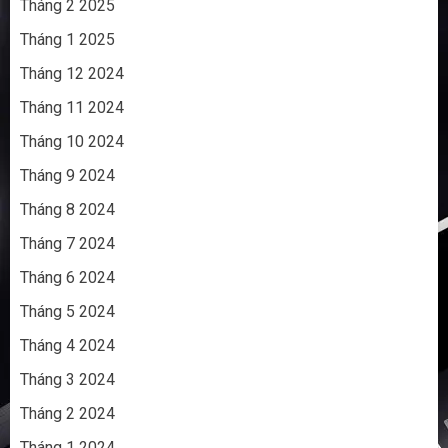
Tháng 2 2025
Tháng 1 2025
Tháng 12 2024
Tháng 11 2024
Tháng 10 2024
Tháng 9 2024
Tháng 8 2024
Tháng 7 2024
Tháng 6 2024
Tháng 5 2024
Tháng 4 2024
Tháng 3 2024
Tháng 2 2024
Tháng 1 2024