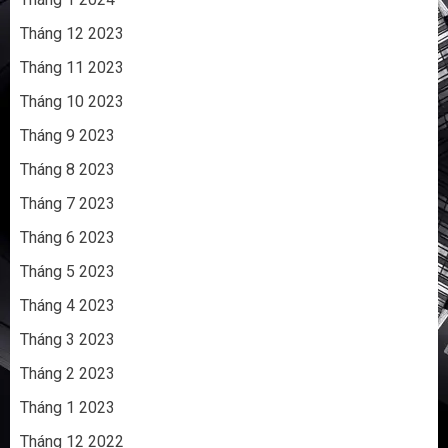
Tháng 12 2023
Tháng 11 2023
Tháng 10 2023
Tháng 9 2023
Tháng 8 2023
Tháng 7 2023
Tháng 6 2023
Tháng 5 2023
Tháng 4 2023
Tháng 3 2023
Tháng 2 2023
Tháng 1 2023
Tháng 12 2022