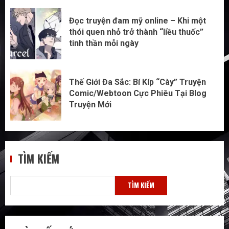
Đọc truyện đam mỹ online – Khi một
thói quen nhỏ trở thành “liều thuốc”
tinh thần mỗi ngày
Thế Giới Đa Sắc: Bí Kíp “Cày” Truyện
Comic/Webtoon Cực Phiêu Tại Blog
Truyện Mới
TÌM KIẾM
TÌM KIẾM