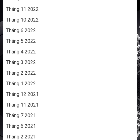
Tháng 11 2022
Tháng 10 2022
Tháng 6 2022
Tháng 5 2022
Tháng 4 2022
Tháng 3 2022
Tháng 2 2022
Tháng 1 2022
Tháng 12 2021
Tháng 11 2021
Tháng 7 2021
Tháng 6 2021
Tháng 2 2021