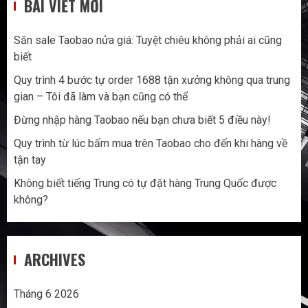
BÀI VIẾT MỚI
Săn sale Taobao nửa giá: Tuyệt chiêu không phải ai cũng
biết
Quy trình 4 bước tự order 1688 tận xưởng không qua trung
gian – Tôi đã làm và bạn cũng có thể
Đừng nhập hàng Taobao nếu bạn chưa biết 5 điều này!
Quy trình từ lúc bấm mua trên Taobao cho đến khi hàng về
tận tay
Không biết tiếng Trung có tự đặt hàng Trung Quốc được
không?
ARCHIVES
Tháng 6 2026