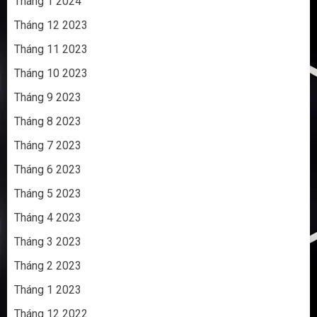
Tháng 1 2024
Tháng 12 2023
Tháng 11 2023
Tháng 10 2023
Tháng 9 2023
Tháng 8 2023
Tháng 7 2023
Tháng 6 2023
Tháng 5 2023
Tháng 4 2023
Tháng 3 2023
Tháng 2 2023
Tháng 1 2023
Tháng 12 2022