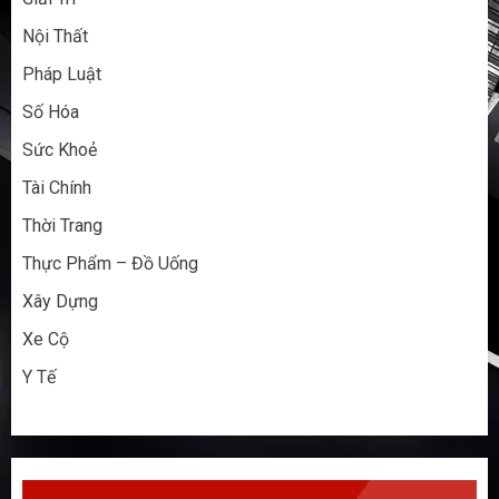
Nội Thất
Pháp Luật
Số Hóa
Sức Khoẻ
Tài Chính
Thời Trang
Thực Phẩm – Đồ Uống
Xây Dựng
Xe Cộ
Y Tế