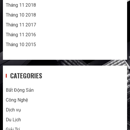
Tháng 11 2018
Tháng 10 2018
Tháng 11 2017
Tháng 11 2016
Tháng 10 2015
CATEGORIES
Bất Động Sản
Công Nghệ
Dịch vụ
Du Lịch
Giải Trí