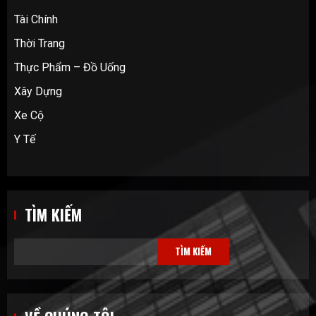
Tài Chính
Thời Trang
Thực Phẩm – Đồ Uống
Xây Dựng
Xe Cộ
Y Tế
TÌM KIẾM
TÌM KIẾM