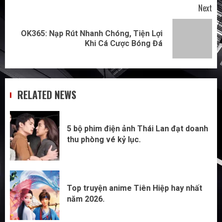
Next
OK365: Nạp Rút Nhanh Chóng, Tiện Lợi
Next
Khi Cá Cược Bóng Đá
post:
RELATED NEWS
5 bộ phim điện ảnh Thái Lan đạt doanh
thu phòng vé kỷ lục.
Top truyện anime Tiên Hiệp hay nhất
năm 2026.