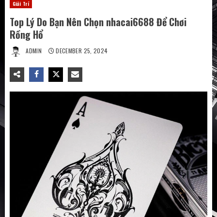
Giải Trí
Top Lý Do Bạn Nên Chọn nhacai6688 Để Chơi
Rồng Hổ
ADMIN
DECEMBER 25, 2024