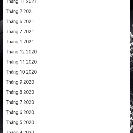
Tháng 11 2021
Tháng 7 2021
Tháng 6 2021
Tháng 2 2021
Tháng 1 2021
Tháng 12 2020
Tháng 11 2020
Tháng 10 2020
Tháng 9 2020
Tháng 8 2020
Tháng 7 2020
Tháng 6 2020
Tháng 5 2020
Tháng 4 2020