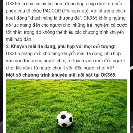
OK365 là nhà cái uy tín, hoạt động hợp pháp dưới sự cấp
phép của tổ chức PAGCOR (Philippines). Với phương châm
hoạt động “khách hàng là thượng đế”, OK365 không ngừng
nỗ lực mang đến cho người chơi những trải nghiệm cá cược
tốt nhất, trong đó không thể thiếu các chương trình khuyến
mãi hấp dẫn.
2. Khuyến mãi đa dạng, phù hợp với mọi đối tượng:
OK365 mang đến kho tàng khuyến mãi đa dạng, phù hợp
với mọi đối tượng người chơi, từ thành viên mới đến người
chơi lâu năm, từ người chơi ít vốn đến người chơi VIP.
Một số chương trình khuyến mãi nổi bật tại OK365: