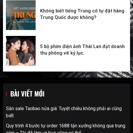
Không biết tiếng Trung có tự đặt hàng
Trung Quốc được không?
5 bộ phim điện ảnh Thái Lan đạt doanh
thu phòng vé kỷ lục.
BÀI VIẾT MỚI
Săn sale Taobao nửa giá: Tuyệt chiêu không phải ai cũng
biết
Quy trình 4 bước tự order 1688 tận xưởng không qua trung
gian – Tôi đã làm và bạn cũng có thể