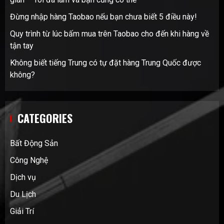
Đừng nhập hàng Taobao nếu bạn chưa biết 5 điều này!
Quy trình từ lúc bấm mua trên Taobao cho đến khi hàng về
tận tay
Không biết tiếng Trung có tự đặt hàng Trung Quốc được
không?
CATEGORIES
Bất Động Sản
Công Nghệ
Dịch vụ
Du Lịch
Giải Trí