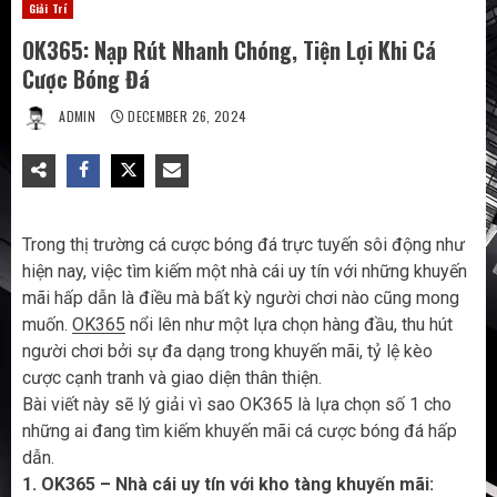
Giải Trí
OK365: Nạp Rút Nhanh Chóng, Tiện Lợi Khi Cá
Cược Bóng Đá
ADMIN
DECEMBER 26, 2024
Trong thị trường cá cược bóng đá trực tuyến sôi động như
hiện nay, việc tìm kiếm một nhà cái uy tín với những khuyến
mãi hấp dẫn là điều mà bất kỳ người chơi nào cũng mong
muốn.
OK365
nổi lên như một lựa chọn hàng đầu, thu hút
người chơi bởi sự đa dạng trong khuyến mãi, tỷ lệ kèo
cược cạnh tranh và giao diện thân thiện.
Bài viết này sẽ lý giải vì sao OK365 là lựa chọn số 1 cho
những ai đang tìm kiếm khuyến mãi cá cược bóng đá hấp
dẫn.
1. OK365 – Nhà cái uy tín với kho tàng khuyến mãi: