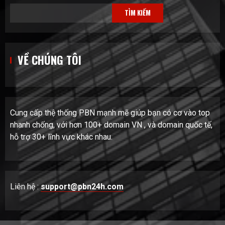
TÌM KIẾM
VỀ CHÚNG TÔI
Cung cấp thệ thống PBN mạnh mẽ giúp bạn có cơ vào top
nhanh chống, với hơn 100+ domain VN , và domain quốc tế,
hỗ trợ 30+ lĩnh vực khác nhau.
Liên hệ :
support@pbn24h.com