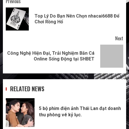
Post
Previous
navigation
Top Lý Do Bạn Nên Chọn nhacai6688 Để
Pr
Chơi Rồng Hổ
pos
Next
Công Nghệ Hiện Đại, Trải Nghiệm Bắn Cá
Next
Online Sống Động tại SHBET
post:
RELATED NEWS
5 bộ phim điện ảnh Thái Lan đạt doanh
thu phòng vé kỷ lục.