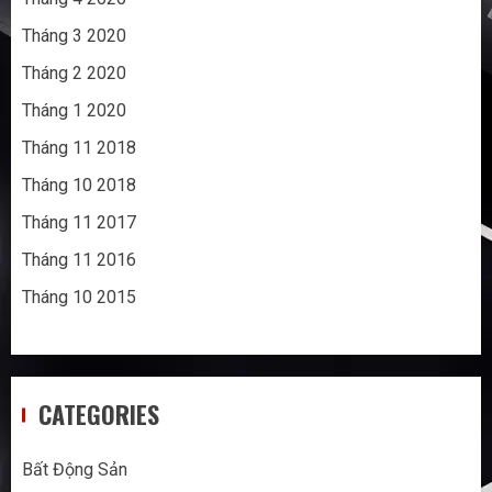
Tháng 3 2020
Tháng 2 2020
Tháng 1 2020
Tháng 11 2018
Tháng 10 2018
Tháng 11 2017
Tháng 11 2016
Tháng 10 2015
CATEGORIES
Bất Động Sản