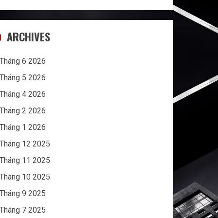
ARCHIVES
Tháng 6 2026
Tháng 5 2026
Tháng 4 2026
Tháng 2 2026
Tháng 1 2026
Tháng 12 2025
Tháng 11 2025
Tháng 10 2025
Tháng 9 2025
Tháng 7 2025