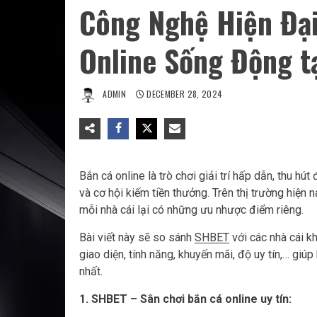
Công Nghệ Hiện Đại
Online Sống Động t
ADMIN
DECEMBER 28, 2024
Bắn cá online là trò chơi giải trí hấp dẫn, thu hú
và cơ hội kiếm tiền thưởng. Trên thị trường hiện 
mỗi nhà cái lại có những ưu nhược điểm riêng.
Bài viết này sẽ so sánh
SHBET
với các nhà cái k
giao diện, tính năng, khuyến mãi, độ uy tín,… giú
nhất.
1. SHBET – Sân chơi bắn cá online uy tín: