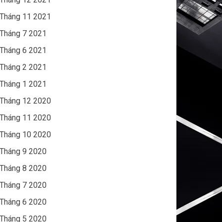
Tháng 11 2021
Tháng 7 2021
Tháng 6 2021
Tháng 2 2021
Tháng 1 2021
Tháng 12 2020
Tháng 11 2020
Tháng 10 2020
Tháng 9 2020
Tháng 8 2020
Tháng 7 2020
Tháng 6 2020
Tháng 5 2020