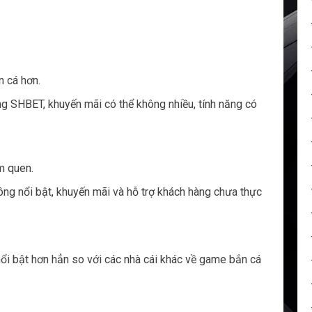
n cá hơn.
g SHBET, khuyến mãi có thể không nhiều, tính năng có
m quen.
 không nổi bật, khuyến mãi và hỗ trợ khách hàng chưa thực
ổi bật hơn hẳn so với các nhà cái khác về game bắn cá