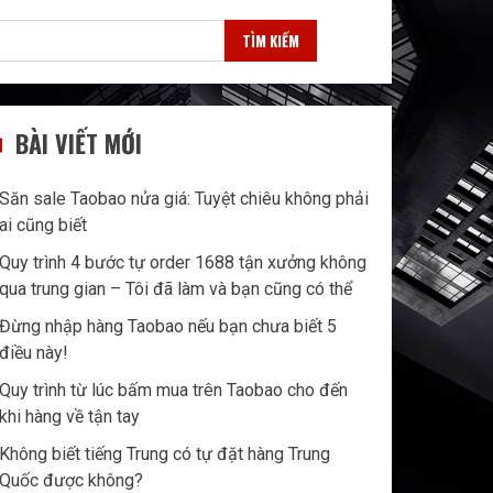
TÌM KIẾM
BÀI VIẾT MỚI
Săn sale Taobao nửa giá: Tuyệt chiêu không phải
ai cũng biết
Quy trình 4 bước tự order 1688 tận xưởng không
qua trung gian – Tôi đã làm và bạn cũng có thể
Đừng nhập hàng Taobao nếu bạn chưa biết 5
điều này!
Quy trình từ lúc bấm mua trên Taobao cho đến
khi hàng về tận tay
Không biết tiếng Trung có tự đặt hàng Trung
Quốc được không?