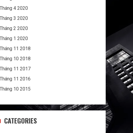
Tháng 4 2020
Tháng 3 2020
Tháng 2 2020
Tháng 1 2020
Tháng 11 2018
Tháng 10 2018
Tháng 11 2017
Tháng 11 2016
Tháng 10 2015
CATEGORIES