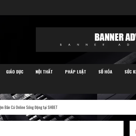
GIÁO DỤC
NỘI THẤT
PHÁP LUẬT
SỐ HÓA
SỨC K
iệm Bắn Cá Online Sống Động tại SHBET