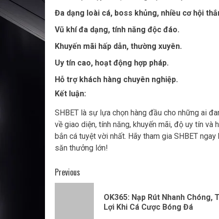
Đa dạng loài cá, boss khủng, nhiều cơ hội thắ
Vũ khí đa dạng, tính năng độc đáo.
Khuyến mãi hấp dẫn, thường xuyên.
Uy tín cao, hoạt động hợp pháp.
Hỗ trợ khách hàng chuyên nghiệp.
Kết luận:
SHBET là sự lựa chọn hàng đầu cho những ai đa
về giao diện, tính năng, khuyến mãi, độ uy tín v
bắn cá tuyệt vời nhất. Hãy tham gia SHBET ngay
săn thưởng lớn!
Post
Previous
navigation
OK365: Nạp Rút Nhanh Chóng, T
Lợi Khi Cá Cược Bóng Đá