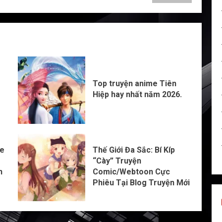
Top truyện anime Tiên
Hiệp hay nhất năm 2026.
ne
Thế Giới Đa Sắc: Bí Kíp
“Cày” Truyện
h
Comic/Webtoon Cực
Phiêu Tại Blog Truyện Mới