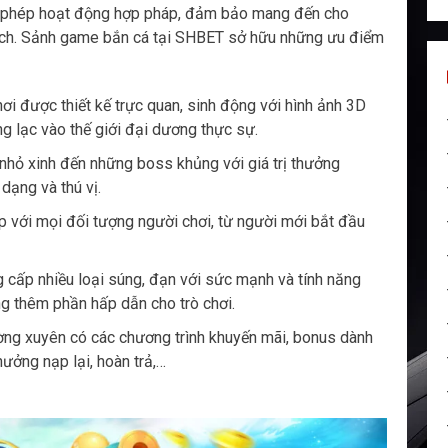
p phép hoạt động hợp pháp, đảm bảo mang đến cho
 bạch. Sảnh game bắn cá tại SHBET sở hữu những ưu điểm
hơi được thiết kế trực quan, sinh động với hình ảnh 3D
g lạc vào thế giới đại dương thực sự.
hỏ xinh đến những boss khủng với giá trị thưởng
dạng và thú vị.
 với mọi đối tượng người chơi, từ người mới bắt đầu
cấp nhiều loại súng, đạn với sức mạnh và tính năng
ng thêm phần hấp dẫn cho trò chơi.
g xuyên có các chương trình khuyến mãi, bonus dành
ưởng nạp lại, hoàn trả,…