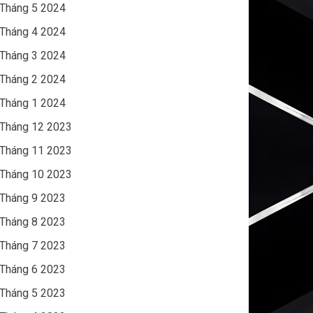
Tháng 5 2024
Tháng 4 2024
Tháng 3 2024
Tháng 2 2024
Tháng 1 2024
Tháng 12 2023
Tháng 11 2023
Tháng 10 2023
Tháng 9 2023
Tháng 8 2023
Tháng 7 2023
Tháng 6 2023
Tháng 5 2023